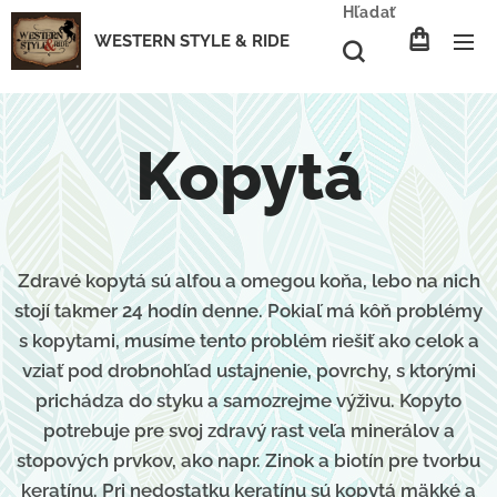
Hľadať
WESTERN STYLE & RIDE
Kopytá
Zdravé kopytá sú alfou a omegou koňa, lebo na nich
stojí takmer 24 hodín denne. Pokiaľ má kôň problémy
s kopytami, musíme tento problém riešiť ako celok a
vziať pod drobnohľad ustajnenie, povrchy, s ktorými
prichádza do styku a samozrejme výživu. Kopyto
potrebuje pre svoj zdravý rast veľa minerálov a
stopových prvkov, ako napr. Zinok a biotín pre tvorbu
keratínu. Pri nedostatku keratínu sú kopytá mäkké a