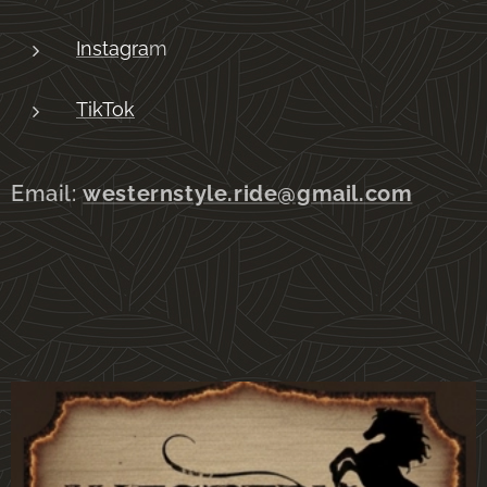
Instagra
m
TikTok
Email:
westernstyle.ride@gmail.com