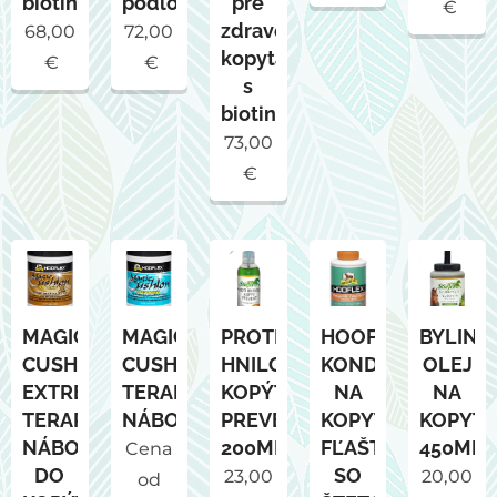
biotínom
podlomami
pre
€
zdravé
68,00
72,00
kopytá
€
€
s
biotinom
73,00
€
MAGIC
MAGIC
PROTI
HOOFLEX
BYLINN
CUSHION
CUSHION
HNILOBE
KONDICIONÉR
OLEJ
EXTREME
TERAPEUTICKÉ
KOPÝT
NA
NA
TERAPEUTICKÉ
NÁBOJE
PREVENT,
KOPYTÁ,
KOPYTÁ
NÁBOJE
200ML
FĽAŠTIČKA
450ML
Cena
DO
SO
23,00
20,00
od