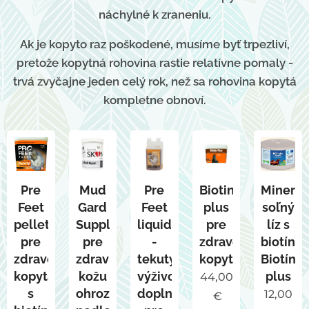
náchylné k zraneniu.
Ak je kopyto raz poškodené, musíme byť trpezliví,
pretože kopytná rohovina rastie relatívne pomaly -
trvá zvyčajne jeden celý rok, než sa rohovina kopytá
kompletne obnoví.
Pre
Mud
Pre
Biotin
Minerál
Feet
Gard
Feet
plus
soľný
pellets
Supplement
liquid
pre
líz s
pre
pre
-
zdravé
biotíno
zdravé
zdravú
tekutý
kopyta
Biotín
kopytá
kožu
výživový
plus
44,00
s
ohrozenú
doplnok
12,00
€