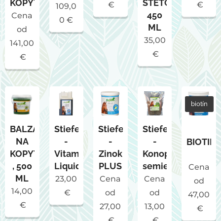
KOPÝT
ŠTETCOM
€
€
109,0
450
Cena
0
€
ML
od
35,00
141,00
€
€
biotín
BALZAM
Stiefel
Stiefel
Stiefel
NA
-
-
-
BIOTIN
KOPYTÁ
Vitamin
Zinok
Konopné
, 500
Liquid
PLUS
semienka
Cena
ML
23,00
Cena
Cena
od
14,00
€
od
od
47,00
€
27,00
13,00
€
€
€