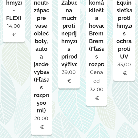
hmyzu
neutralizátor
Zabudnite
komáre,
Equine
-
zápachu
na
kliešte
sieťka
FLEXIBLE
pre
muchy
a
proti
vaše
proti
hovädá
hmyzu
14,00
oblečenie,
nepríjemnému
Bremsen
s
€
boty,
hmyzu
Bremse
ochran
auto
s
(Fľaša
proti
a
prirodzenou
s
UV
jazdecké
výživou
rozprašovačom
33,00
vybavenie
39,00
Cena
€
(Fľaša
€
od
s
32,00
rozprašovačom,
€
500
ml)
20,00
€