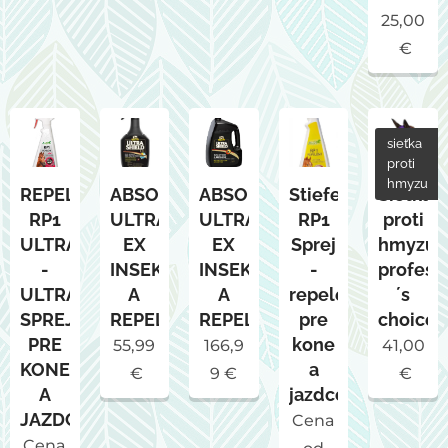
25,00
€
sieťka
proti
hmyzu
REPELENT
ABSORBINE
ABSORBINE
Stiefel
Sieťka
RP1
ULTRASHIELD
ULTRASHIELD
RP1
proti
ULTRA
EX
EX
Sprej
hmyzu
-
INSEKTICID
INSEKTICID
-
profess
ULTRASILNÝ
A
A
repelent
´s
SPREJ
REPELENT
REPELENT
pre
choice
PRE
kone
55,99
166,9
41,00
KONE
a
€
9
€
€
A
jazdcov
JAZDCOV
Cena
Cena