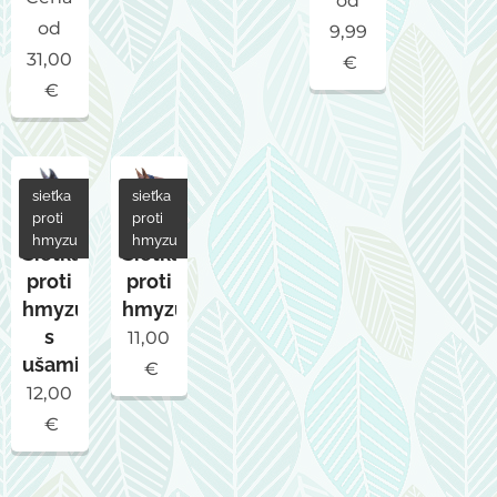
od
od
9,99
31,00
€
€
sieťka
sieťka
proti
proti
hmyzu
hmyzu
Sieťka
Sieťka
proti
proti
hmyzu
hmyzu
s
11,00
ušami
€
12,00
€