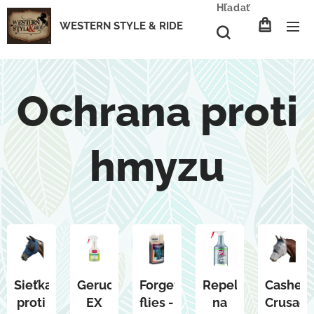
Hľadať
WESTERN STYLE & RIDE
Ochrana proti
hmyzu
Sieťka
Geruch
Forget
Repelent
Cashel
proti
EX
flies -
na
Crusade