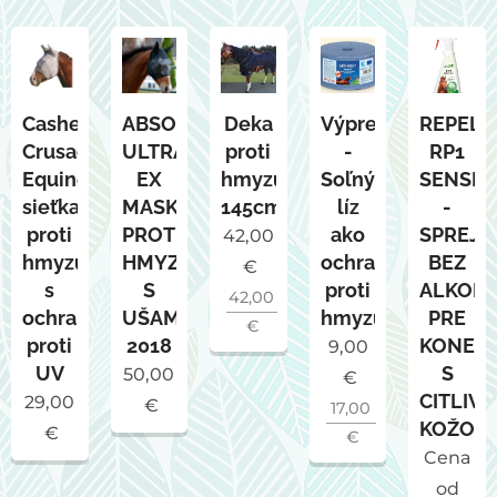
Cashel
ABSORBINE
Deka
Výpredaj
REPELE
Crusader/Classic
ULTRASHIELD
proti
-
RP1
Equine
EX
hmyzu
Soľný
SENSIT
sieťka
MASKA
145cm
líz
-
proti
PROTI
ako
SPREJ
42,00
hmyzu
HMYZU
ochrana
BEZ
€
s
S
proti
ALKOH
42,00
ochranou
UŠAMI
hmyzu.
PRE
€
proti
2018
KONE
9,00
UV
S
50,00
€
CITLIV
29,00
€
17,00
KOŽOU
€
€
Cena
od