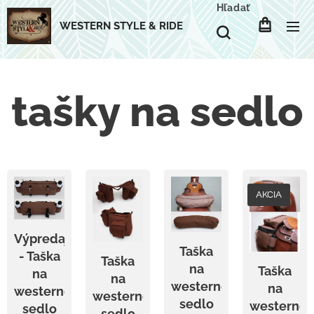
Hľadať
WESTERN STYLE & RIDE
tašky na sedlo
AKCIA
Výpredaj
Taška
- Taška
Taška
na
Taška
na
na
westernové
na
westernové
westernové
sedlo
westerno
sedlo
sedlo