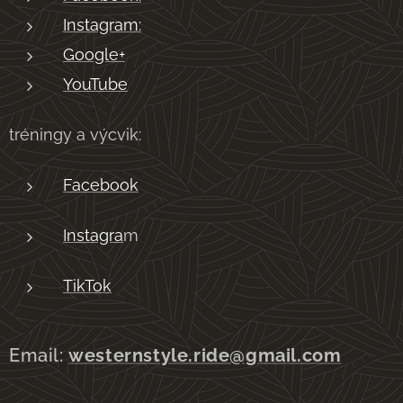
Instagram:
Google+
YouTube
tréningy a výcvik:
Facebook
Instagra
m
TikTok
Email:
westernstyle.ride@gmail.com