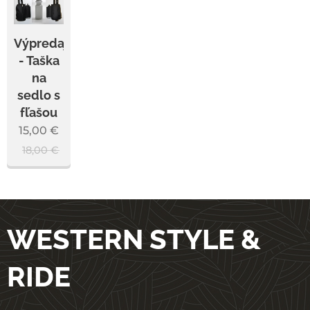
Výpredaj
- Taška
na
sedlo s
fľašou
15,00
€
18,00
€
WESTERN STYLE &
RIDE