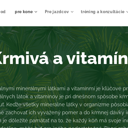
vod
pre kone
Pre jazdcov
tréning a konzultácie
rmivá a vitamí
nymi minerálnymi látkami a vitamínmi je kľúčové pre
lnych látok a vitamínov je pri dnešnom spôsobe kŕme
uť. Keďže všetky minerálne látky v organizme pôsob
né zachovať ich vyvážený pomer a do kŕmnej dávky i
je dôležité pamätať na to, že každý kôň má svoje ind