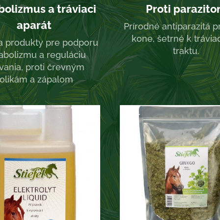
olizmus a tráviaci
Proti parazit
aparát
Prírodné antiparazitá p
kone, šetrné k trávi
 a produkty pre podporu
traktu.
bolizmu a reguláciu
ívania, proti črevným
olikám a zápalom