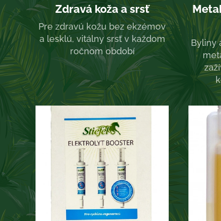
Zdravá koža a srsť
Metab
Pre zdravú kožu bez ekzémov
a lesklú, vitálny srsť v každom
Byliny
ročnom období
meta
zaž
k