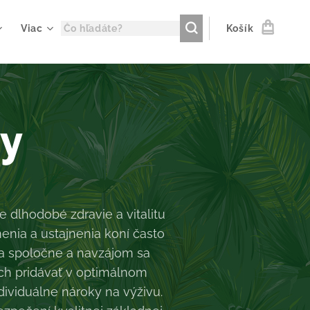
Viac
Košík
ny
 dlhodobé zdravie a vitalitu
nia a ustajnenia koní často
ia spoločne a navzájom sa
ch pridávať v optimálnom
ividuálne nároky na výživu.