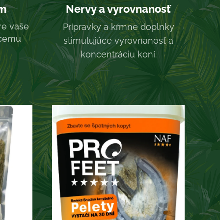
om
Nervy a vyrovnanosť
re vaše
Prípravky a kŕmne doplnky
acemu
stimulujúce vyrovnanosť a
koncentráciu koní.