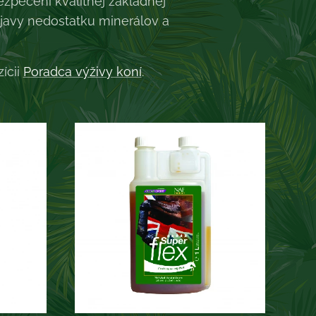
ezpečení kvalitnej základnej
javy nedostatku minerálov a
ícii
Poradca výživy koní
.