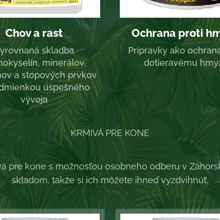
Chov a rast
Ochrana proti h
yrovnaná skladba
Prípravky ako ochran
okyselín, minerálov,
dotieravému hmy
nov a stopových prvkov
odmienkou úspešného
vývoja
KRMIVÁ PRE KONE
á pre kone s možnosťou osobneho odberu v Záhorsk
skladom, takže si ich môžete ihneď vyzdvihnúť.