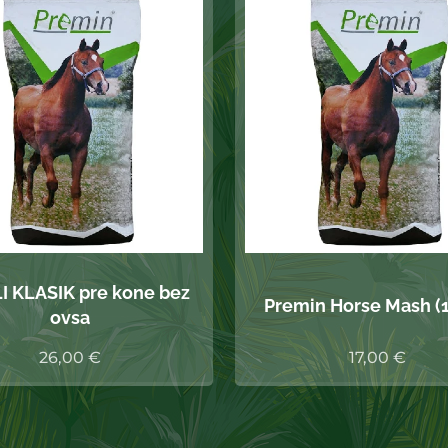
 KLASIK pre kone bez
Premin Horse Mash (1
ovsa
26,00
€
17,00
€