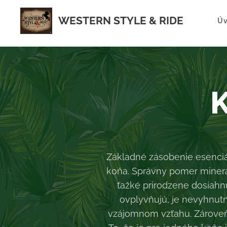
WESTERN STYLE & RIDE
Ú
K
Základné zásobenie esenciál
koňa. Správny pomer minerá
ťažké prirodzene dosiahn
ovplyvňujú, je nevyhnut
vzájomnom vzťahu. Zároveň 