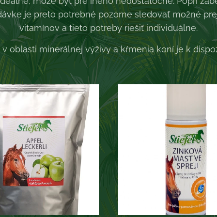
ideálne, môže byť pre iného nedostatočné. Popri zab
 dávke je preto potrebné pozorne sledovať možné pre
vitamínov a tieto potreby riešiť individuálne.
u v oblasti minerálnej výživy a kŕmenia koní je k dispoz