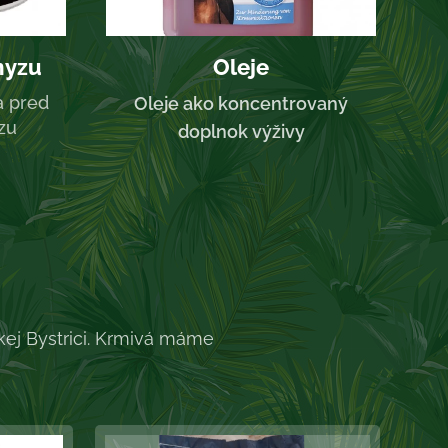
myzu
Oleje
a pred
Oleje ako koncentrovaný
zu
doplnok výživy
ej Bystrici. Krmivá máme