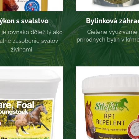
ýkon s svalstvo
Bylinková záhra
Cielene využívame 
 je rovnako dôležitý ako
prírodných bylín v kŕme
álne zásobenie svalov
živinami