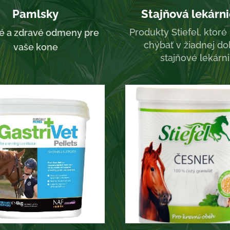
Pamlsky
Stajňová lekárn
Produkty Stiefel, ktor
é a zdravé odmeny pre
chýbať v žiadnej do
vaše kone
stajňové lekárni