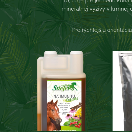
To, čo je pre jedného koňa 
minerálnej výživy v kŕmnej
Pre rýchlejšiu orientáci