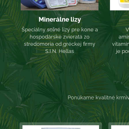
Minerálne lizy
Špeciálny soľné lizy pre kone a
V
hospodárske zvieratá zo
amin
stredomoria od gréckej firmy
vitamí
S.I.N. Hellas
je p
Ponúkame kvalitné krmiv