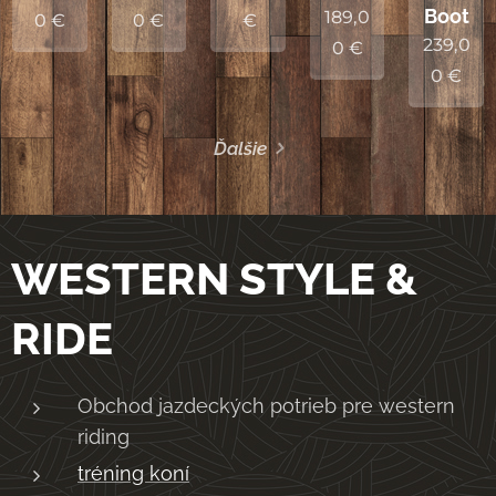
Boot
189,0
0
€
0
€
€
239,0
0
€
0
€
Ďalšie
WESTERN STYLE &
RIDE
Obchod jazdeckých potrieb pre western
riding
tréning koní