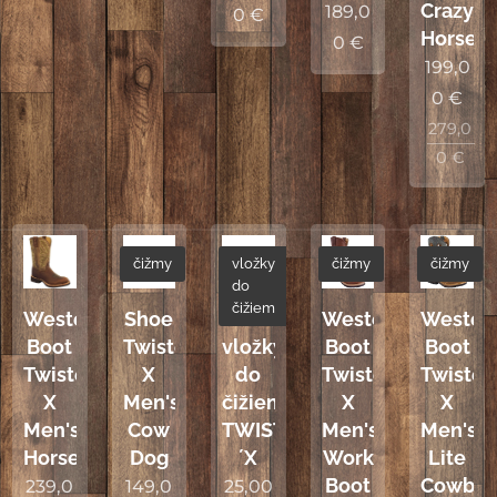
Crazy
189,0
0
€
Horse
0
€
199,0
0
€
279,0
0
€
čižmy
vložky
čižmy
čižmy
do
čižiem
Western
Shoe
Náhradné
Western
Wester
Boot
Twisted
vložky
Boot
Boot
Twisted
X
do
Twisted
Twiste
X
Men's
čižiem
X
X
Men's
Cow
TWISTED
Men's
Men's
Horseman
Dog
´X
Work
Lite
Boot
Cowbo
239,0
149,0
25,00