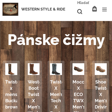
Hľadať
WESTERN STYLE & RIDE
Pánske čižmy
Twisted
Western
Twisted
MoccasinsTwiste
Shoe
x
Boot
X
X
Twiste
mens
Twisted
Men's
ECO
X
Buckaroo
X
Tech
TWX
Men's
brown
Men's
X
Men's
Driving