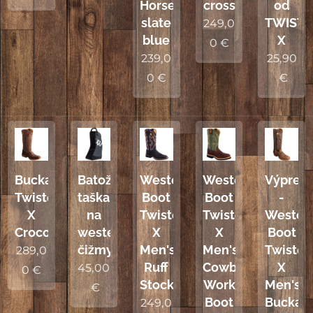
Horseman
cross
od
slate
TWIST
249,0
blue
X
0
€
239,0
25,90
0
€
€
Buckaroo
Batožinová
Western
Western
Výpreda
Twisted
taška
Boot
Boot
-
X
na
Twisted
Twisted
Wester
Croco
westernové
X
X
Boot
čižmy
Men's
Men's
Twiste
289,0
Ruff
Cowboy
X
45,00
0
€
Stock
Work
Men's
€
Boot
Buckar
249,0