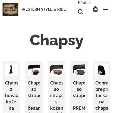
Hľadať
WESTERN STYLE & RIDE
Chapsy
Chapsy
Chapsy
Chapsy
Chapsy
Ochran
z
so
so
so
preprav
hovädzej
strepcami
strapcami
strapcami
taška
kože
-
s
-
na
na
česaná
koženou
PREMIUM
chapsy