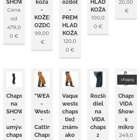
SHOW
koža
ozdobou
HLADKÁ
20,00
-
-
KOŽA
Cena
€
KOŽENÁ
PREMIUM
100,0
od
OZDOBA
HLADKÁ
0
€
479,0
KOŽA
99,00
0
€
120,0
€
0
€
chapsy
Chapsy
"WEAWER"
Vaquero
Rozširujúci
Chapsy
na
-
western
diel
VIDA
SHOW
Westernové
chaps,
na
Showch
-
-
tiež
VIDA
s
umývateľné
Catting
známe
chapsy
mikrovl
chapsy
Chaps
ako
z
249,0