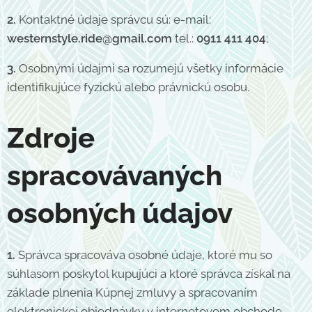
2.
Kontaktné údaje správcu sú: e-mail:
westernstyle.ride@gmail.com
tel.:
0911 411 404
;
3.
Osobnými údajmi sa rozumejú všetky informácie
identifikujúce fyzickú alebo právnickú osobu.
Zdroje
spracovávaných
osobných údajov
1.
Správca spracováva osobné údaje, ktoré mu so
súhlasom poskytol kupujúci a ktoré správca získal na
základe plnenia Kúpnej zmluvy a spracovaním
elektronickej objednávky v internetovom obchode