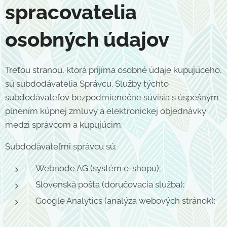
spracovatelia
osobných údajov
Treťou stranou, ktorá prijíma osobné údaje kupujúceho,
sú subdodávatelia Správcu. Služby týchto
subdodávateľov bezpodmienečne súvisia s úspešným
plnením kúpnej zmluvy a elektronickej objednávky
medzi správcom a kupujúcim.
Subdodávateľmi správcu sú:
Webnode AG (systém e-shopu);
Slovenská pošta (doručovacia služba);
Google Analytics (analýza webových stránok);