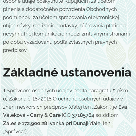
osobné údaje poskytnuté Kupujúcim za účelom
plnenia a dodatočného potvrdenia Obchodných
podmienok, za účelom spracovania elektronickej
objednávky, realizácie dodávky, zúčtovania platieb a
nevyhnutnej komunikácie medzi zmluvnými stranami
po dobu vyžadovanú podľa zvláštnych právnych
predpisov.
Základné ustanovenia
1.
Správcom osobných údajov podľa paragrafu 5 písm.
o) Zákona č. 18/2018 O ochrane osobných údajov v
znení neskorších predpisov (ďalej len „Zákon“) je
Eva
Váleková - Carry & Care
IČO
37185764
so sídlom
Zálesie 172,900 28 Ivanka pri Dunaji
(ďalej len
„Správca“);