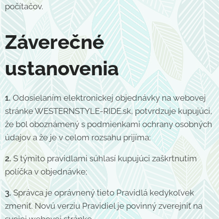
počítačov.
Záverečné
ustanovenia
1.
Odosielaním elektronickej objednávky na webovej
stránke WESTERNSTYLE-RIDE.sk, potvrdzuje kupujúci,
že b0l oboznámený s podmienkami ochrany osobných
údajov a že je v celom rozsahu prijíma;
2.
S týmito pravidlami súhlasí kupujúci zaškrtnutím
políčka v objednávke;
3.
Správca je oprávnený tieto Pravidlá kedykoľvek
zmeniť. Novú verziu Pravidiel je povinný zverejniť na