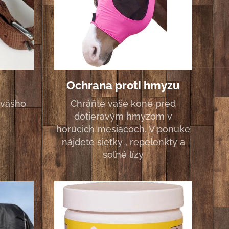
Ochrana proti hmyzu
 vášho
Chráňte vaše kone pred
dotieravým hmyzom v
horúcich mesiacoch. V ponuke
nájdete sieťky , repelenkty a
soľné lízy