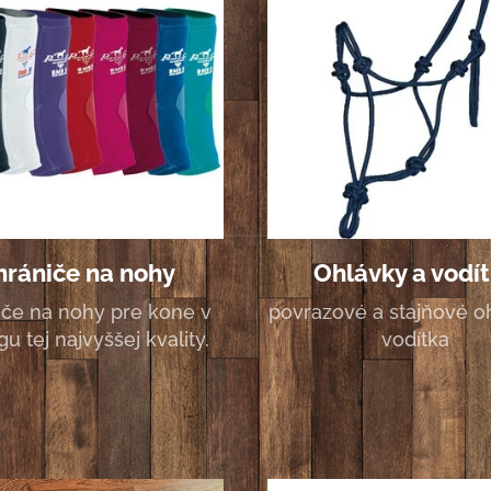
hrániče na nohy
Ohlávky a vodí
iče na nohy pre kone v
povrazové a stajňové o
gu tej najvyššej kvality.
vodítka