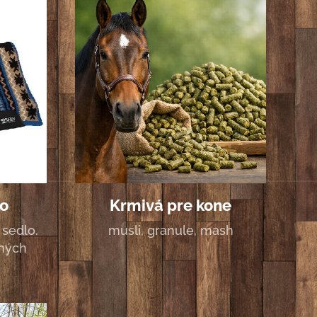
o
Krmivá pre kone
sedlo.
musli, granule, mash
bných