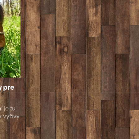
y pre
í je tu
 výživy