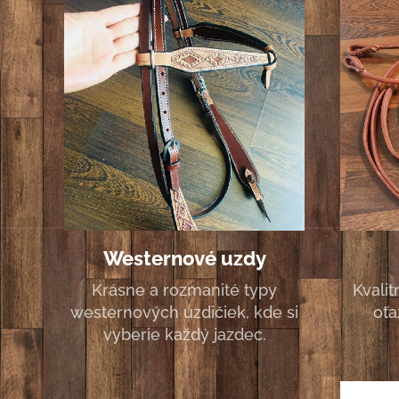
Westernové uzdy
Krásne a rozmanité typy
Kvali
westernových uzdičiek, kde si
oťa
vyberie každý jazdec.