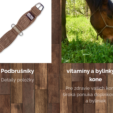
Podbrušníky
vitamíny a bylink
kone
Detaily položky
Pre zdravie vašich kon
široká ponuka doplnkov
a byliniek