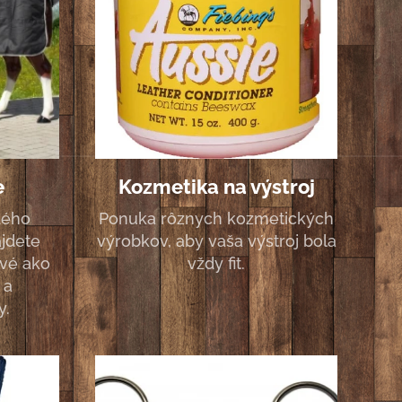
e
Kozmetika na výstroj
dého
Ponuka rôznych kozmetických
jdete
výrobkov, aby vaša výstroj bola
ové ako
vždy fit.
 a
y.