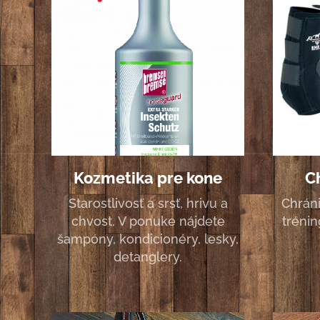
Kozmetika pre kone
C
Starostlivosť a srsť, hrivu a
Chrán
chvost. V ponuke nájdete
trénin
šampóny, kondicionéry, lesky,
detanglery.