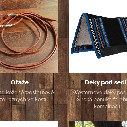
Oťaže
Deky pod sedl
tné kožené westernové
Westernové deky pod 
že rôznych veľkostí.
Široká ponuka fare
kombinácií.