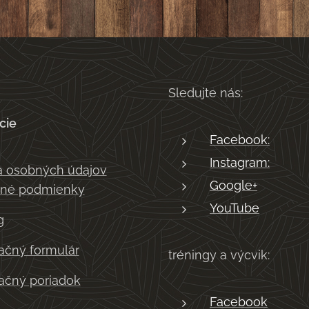
Sledujte nás:
cie
Facebook:
Instagram:
 osobných údajov
Google+
né podmienky
YouTube
g
čný formulár
tréningy a výcvik:
čný poriadok
Facebook