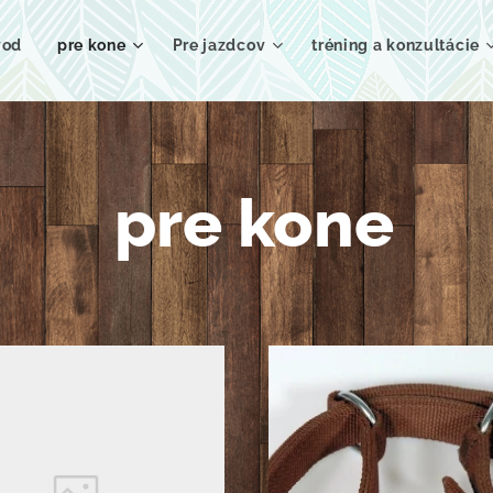
vod
pre kone
Pre jazdcov
tréning a konzultácie
pre kone