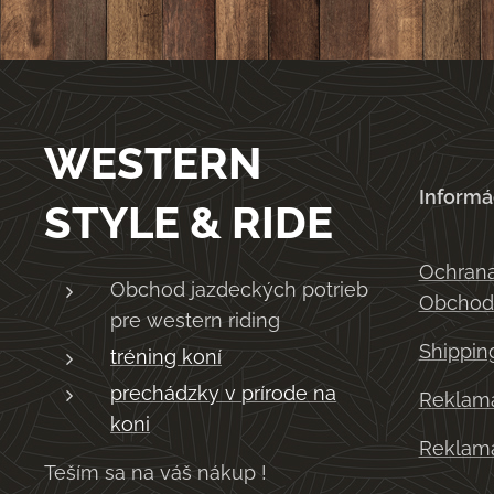
WESTERN
Informá
STYLE & RIDE
Ochrana
Obchod jazdeckých potrieb
Obchod
pre western riding
Shippin
tréning koní
prechádzky v prírode na
Reklama
koni
Reklama
Teším sa na váš nákup !