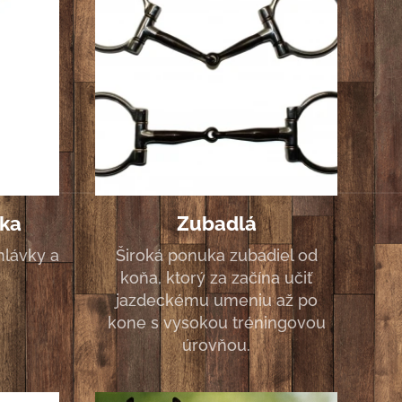
tka
Zubadlá
hlávky a
Široká ponuka zubadiel od
koňa, ktorý za začína učiť
jazdeckému umeniu až po
kone s vysokou tréningovou
úrovňou.