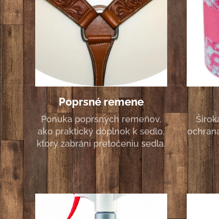
Poprsné remene
Ponuka poprsných remeňov,
Širok
ako praktický doplnok k sedlo,
ochrana
ktorý zabráni pretočeniu sedla.