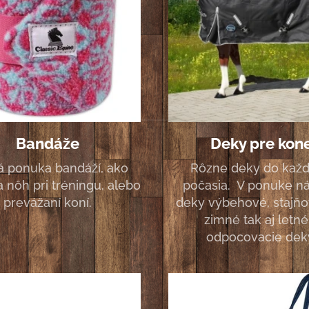
Bandáže
Deky pre kon
á ponuka bandáží, ako
Rôzne deky do kaž
 nôh pri tréningu, alebo
počasia. V ponuke ná
prevážaní koní.
deky výbehové, stajň
zimné tak aj letné
odpocovacie dek