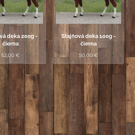
vá deka 200g -
Stajňová deka 100g -
čierna
čierna
52,00
€
50,00
€