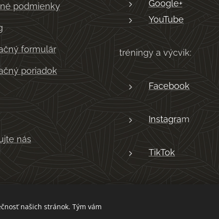
Google+
né podmienky
YouTube
g
čný formulár
tréningy a výcvik:
čný poriadok
Facebook
Instagra
m
ujte nás
TikTok
ečnosť našich stránok. Tým vám