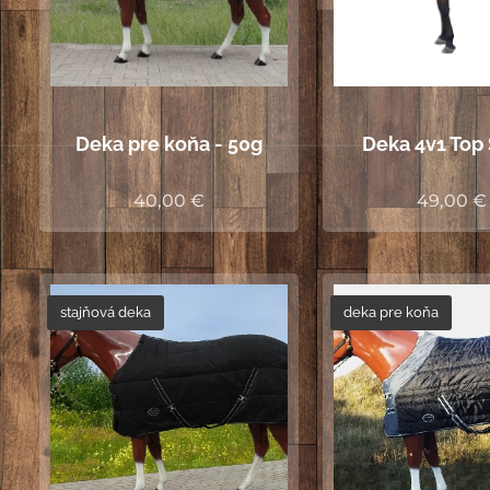
Deka pre koňa - 50g
Deka 4v1 Top
40,00
€
49,00
€
stajňová deka
deka pre koňa