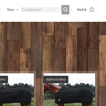
Viac
Košík
koňa
stajňová deka