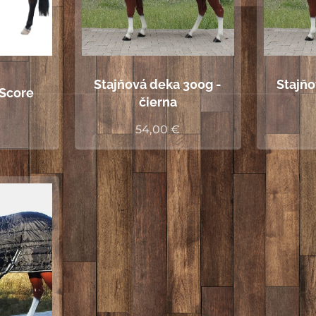
Stajňová deka 300g -
Stajňo
 Score
čierna
54,00
€