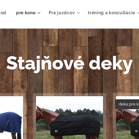
vod
pre kone
Pre jazdcov
tréning a konzultácie
Stajňové deky
deka pre 