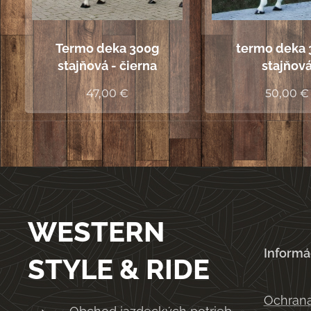
Termo deka 300g
termo deka 
stajňová - čierna
stajňov
47,00
€
50,00
€
WESTERN
Informá
STYLE & RIDE
Ochrana