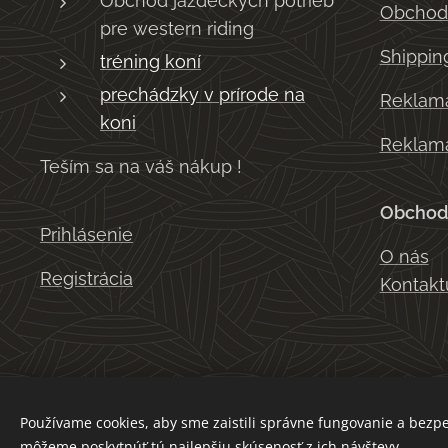
Obchod jazdeckých potrieb
Obchod
pre western riding
Shippin
tréning koní
prechádzky v prírode na
Reklama
koni
Reklama
Teším sa na váš nákup !
Obchod
Prihlásenie
O nás
Registrácia
Kontakt
Používame cookies, aby sme zaistili správne fungovanie a bezp
môžeme poskytnúť tú najlepšiu skúsenosť z ich návštevy.