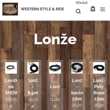
Hľadať
WESTERN STYLE & RIDE
Lonže
Lonž
Lonž-
Lonžka
lonž
-
Poly
na
-
Lonž
bavlna
Rope
SHOW
8,5m
7,6m
7,6m
69,00
12,00
12,00
25,00
25,00
€
€
€