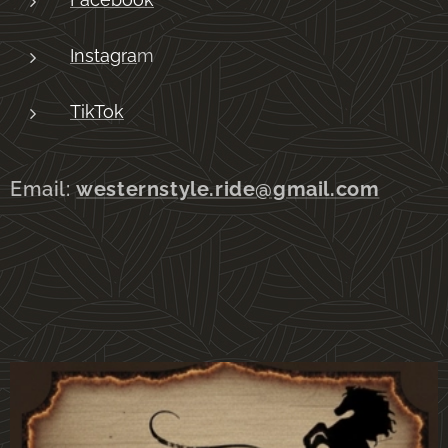
Instagra
m
TikTok
Email:
westernstyle.ride@gmail.com