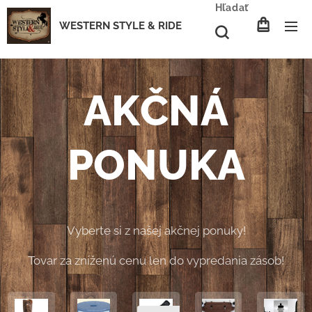
Hľadať
WESTERN STYLE & RIDE
AKČNÁ
PONUKA
Vyberte si z našej akčnej ponuky!
Tovar za zníženú cenu len do vypredania zásob!