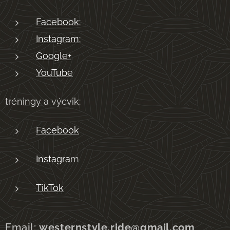
Facebook:
Instagram:
Google+
YouTube
tréningy a výcvik:
Facebook
Instagra
m
TikTok
Email:
westernstyle.ride@gmail.com