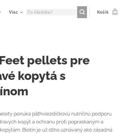
Viac
Košík
Feet pellets pre
avé kopytá s
tínom
pelety ponúka päťhviezdičkovú nutričnú ​​podporu
zdravých kopýt a ochranu proti popraskaným a
opytám. Biotín je už dlho uznávaný ako zásadná