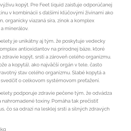
 výživu kopýt. Pre Feet liquid zaisťuje odporúčanej
tínu v kombinácii s ďalšími kľúčovými živinami ako
n, organicky viazaná síra, zinok a komplex
 a minerálov.
pelety je unikátny aj tým, že poskytuje vedecky
omplex antioxidantov na prírodnej báze, ktoré
 zdravie kopýt, srsti a zároveň celého organizmu.
že a kopytá), ako najväčší orgán v tele, často
ravotný stav celého organizmu. Slabé kopytá a
 svedčiť o celkovom systémovom preťažení.
pelety podporuje zdravie pečene tým, že odvádza
la nahromadené toxíny. Pomáha tak prečistiť
, čo sa odrazí na lesklej srsti a silných zdravých
 kg