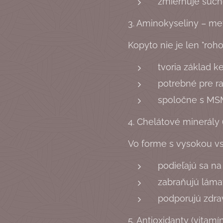
zmierňuje such
3. Aminokyseliny – met
Kopyto nie je len "roho
tvoria základ k
potrebné pre ra
spoločne s MSM
4. Chelátové minerály
Vo forme s vysokou vs
podieľajú sa na
zabraňujú láma
podporujú zdrav
5. Antioxidanty (vitamín