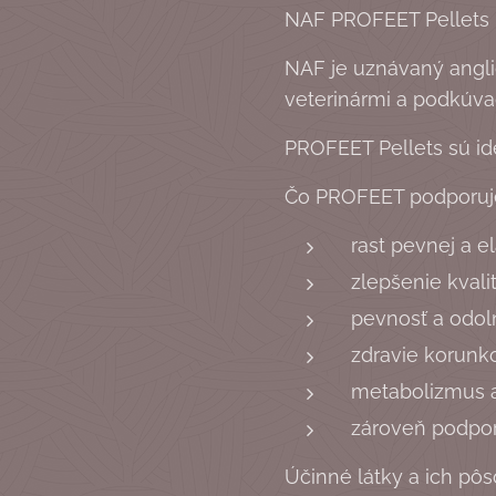
NAF PROFEET Pellets 
NAF je uznávaný angli
veterinármi a podkúvač
PROFEET Pellets sú id
Čo PROFEET podporuj
rast pevnej a e
zlepšenie kvali
pevnosť a odol
zdravie korunk
metabolizmus a
zároveň podporu
Účinné látky a ich pô