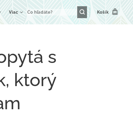
Viac
Košík
opytá s
, ktorý
nam