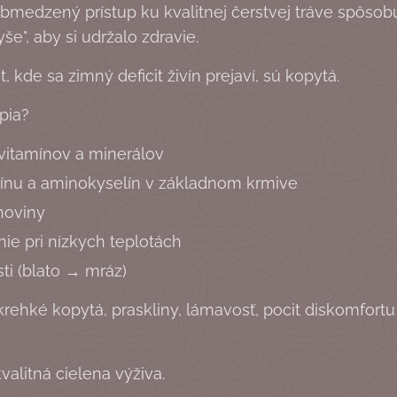
bmedzený prístup ku kvalitnej čerstvej tráve spôsobu
e", aby si udržalo zdravie.
 kde sa zimný deficit živín prejaví, sú kopytá.
pia?
 vitamínov a minerálov
otínu a aminokyselín v základnom krmive
hoviny
ie pri nízkych teplotách
sti (blato → mráz)
hké kopytá, praskliny, lámavosť, pocit diskomfortu 
valitná cielena výživa.