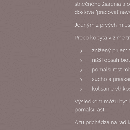
slnečného žiarenia a o
doslova "pracovať navyš
Jedným z prvých miest,
Prečo kopytá v zime tr
znížený príjem
nižší obsah bi
pomalší rast ro
sucho a praskan
kolísanie vlhko
Výsledkom môžu byť kre
pomalší rast.
A tu prichádza na rad k