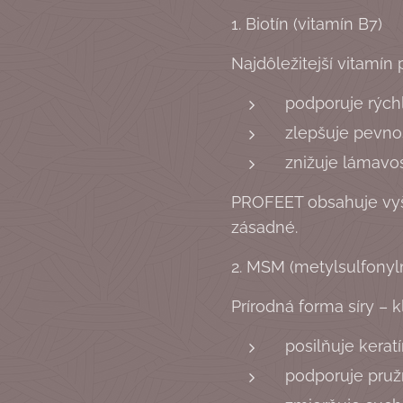
1. Biotín (vitamín B7)
Najdôležitejší vitamín 
podporuje rýchl
zlepšuje pevno
znižuje lámavo
PROFEET obsahuje vyšši
zásadné.
2. MSM (metylsulfony
Prírodná forma síry – 
posilňuje kerat
podporuje pružn