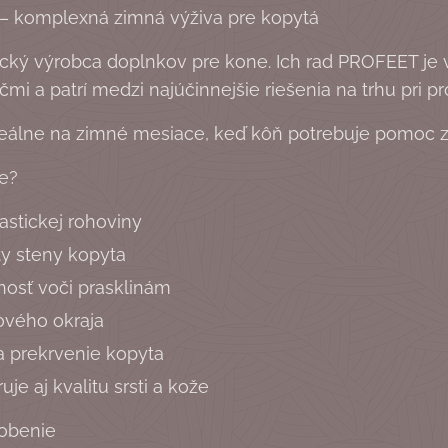
– komplexná zimná výživa pre kopytá
cký výrobca doplnkov pre kone. Ich rad PROFEET je v
mi a patrí medzi najúčinnejšie riešenia na trhu pri 
eálne na zimné mesiace, keď kôň potrebuje pomoc z
e?
lastickej rohoviny
ty steny kopyta
nosť voči prasklinám
ového okraja
 prekrvenie kopyta
je aj kvalitu srsti a kože
sobenie