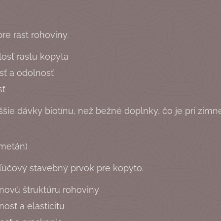
pre rast rohoviny.
osť rastu kopyta
sť a odolnosť
sť
e dávky biotínu, než bežné doplnky, čo je pri zimnej
lmetán)
kľúčový stavebný prvok pre kopyto.
ínovú štruktúru rohoviny
osť a elasticitu