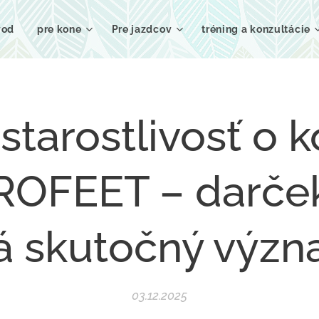
vod
pre kone
Pre jazdcov
tréning a konzultácie
starostlivosť o k
OFEET – darček
 skutočný výz
03.12.2025