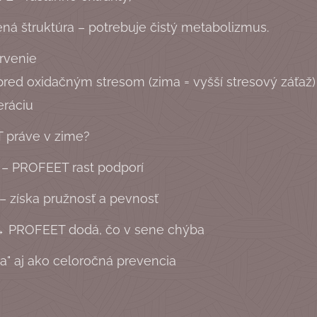
ená štruktúra – potrebuje čistý metabolizmus.
rvenie
pred oxidačným stresom (zima = vyšší stresový záťaž)
eráciu
 práve v zime?
 – PROFEET rast podporí
 – získa pružnosť a pevnosť
 → PROFEET dodá, čo v sene chýba
a" aj ako celoročná prevencia