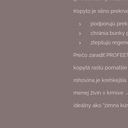
Kopyto je silno prekrv
podporujú prek
chránia bunky 
zlepšujú regen
Prečo zaradiť PROFEET
kopytá rastú pomalšie
rohovina je krehkejšia
menej živín v krmive
ideálny ako "zimná kúr