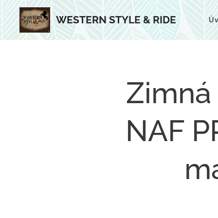
WESTERN STYLE & RIDE
Ú
Zimná 
NAF PR
má