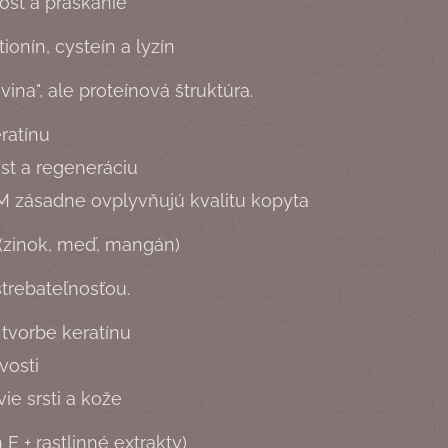
osť a praskanie
ionín, cysteín a lyzín
vina", ale proteínová štruktúra.
eratínu
st a regeneráciu
 zásadne ovplyvňujú kvalitu kopyta
 (zinok, meď, mangán)
trebateľnosťou.
 tvorbe keratínu
vosti
ie srsti a kože
 E + rastlinné extrakty)