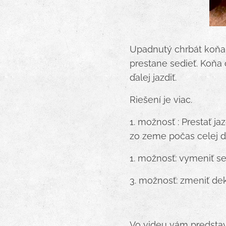
Upadnutý chrbát koňa 
prestane sedieť. Koňa 
ďalej jazdiť.
Riešení je viac.
1. možnosť : Prestať j
zo zeme počas celej d
1. možnosť: vymeniť se
3. možnosť: zmeniť de
Vo videu vám predstav