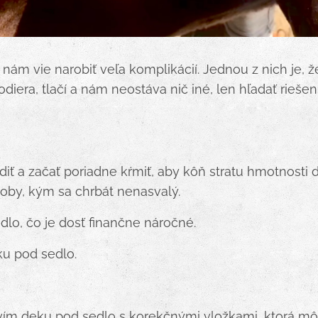
nám vie narobiť veľa komplikácií. Jednou z nich je, 
odiera, tlačí a nám neostáva nič iné, len hľadať rieše
azdiť a začať poriadne kŕmiť, aby kôň stratu hmotnosti
oby, kým sa chrbát nenasvalý.
dlo, čo je dosť finančne náročné.
ku pod sedlo.
ím deku pod sedlo s korekčnými vložkami, ktorá môž