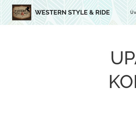
WESTERN STYLE & RIDE
Ú
UP
KO