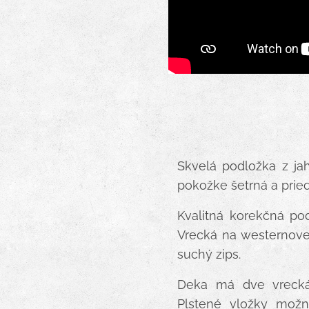
Skvelá podložka z ja
pokožke šetrná a pried
Kvalitná korekčná po
Vrecká na westernovej
suchý zips.
Deka má dve vrecká.
Plstené vložky možn