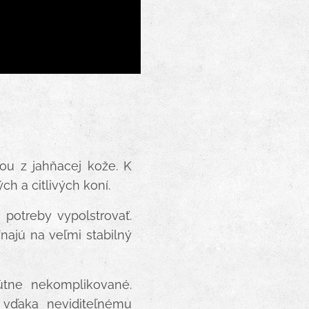
ou z jahňacej kože. K
ch a citlivých koní.
potreby vypolstrovať.
najú na veľmi stabilný
útne nekomplikované.
 vďaka neviditeľnému