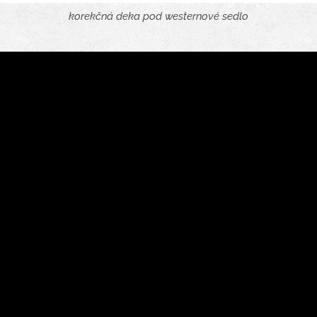
korekčná deka pod westernové sedlo