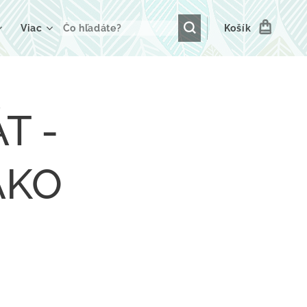
Viac
Košík
T -
AKO