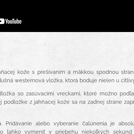
hňacej kože s prešívaním a mäkkou spodnou stran
ušná westernová vložka, ktorá boduje nielen u citlivý
dložka so zasúvacími vreckami, ktoré možno podľa 
 podložke z jahňacej kože sa na zadnej strane zapí
 Pridávanie alebo vyberanie čalúnenia je absol
o ľahko vymeniť v priebehu niekoľkých sekúnd