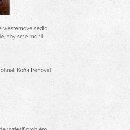
že westernové sedlo
nie, aby sme mohli
 dohnal. Koňa trénovať
e vyriešiť problém