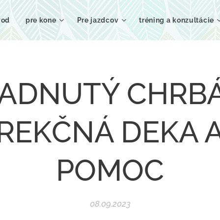
vod
pre kone
Pre jazdcov
tréning a konzultácie
ADNUTÝ CHRBÁ
REKČNÁ DEKA 
POMOC
08.09.2023