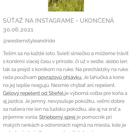
SÚŤAŽ NA INSTAGRAME - UKONČENÁ
30.06.2021
@westernstyleandride
Teším sa na každé leto. Svieti slniečko a môžeme tráviť
s koníkmi viacej času v prírode, či už v sedle, alebo len
tak sa prejsť s koníkom na ruke. Na prechádzky na ruke
rada používam
povrazovú ohlávku.
Je ľahučká a kone
na jej lepšie reagujú. Nesmie chýbať ani repelent.
Gélový repelent od Stiefel
je výborná voľba pre koňa a
aj jazdca. Je jemný, nevysušuje pokožku, veľmi dobre
sa natiera nie len na ľudskú pokožku, ale aj na srsť a
príjemne vonia.
Strieborný sprej
je pomocník pri
malých rankách a odreninách najmä na miesta, kde je