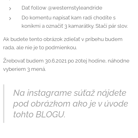
Dať follow @westernstyleandride
Do komentu napísať kam radi chodíte s
koníkmi a označiť 3 kamarátky. Stačí pár slov.
Ak budete tento obrázok zdieľať v príbehu budem
rada, ale nie je to podmienkou.
Žrebovať budem 30.6.2021 po 20tej hodine, náhodne
vyberiem 3 mená.
Na instagrame súťaž nájdete
pod obrázkom ako je v úvode
tohto BLOGU.