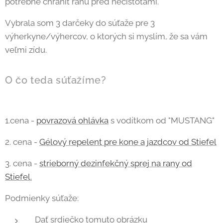
potrebné chrániť ranu pred nečistotami.
Vybrala som 3 darčeky do súťaže pre 3
výherkyne/výhercov, o ktorých si myslím, že sa vám
veľmi zídu.
O čo teda súťažíme?
1.cena -
povrazová ohlávka
s vodítkom od "MUSTANG"
2. cena -
Gélový repelent pre kone a jazdcov od Stiefel
3. cena -
strieborný dezinfekčný sprej na rany od
Stiefel.
Podmienky súťaže:
Dať srdiečko tomuto obrázku