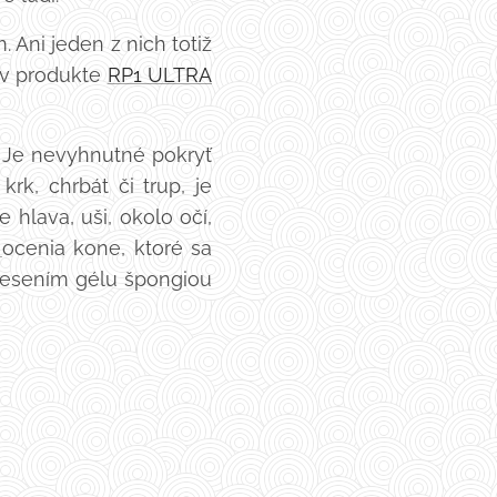
 Ani jeden z nich totiž
e v produkte
RP1 ULTRA
. Je nevyhnutné pokryť
rk, chrbát či trup, je
hlava, uši, okolo očí,
l
ocenia kone, ktoré sa
anesením gélu špongiou