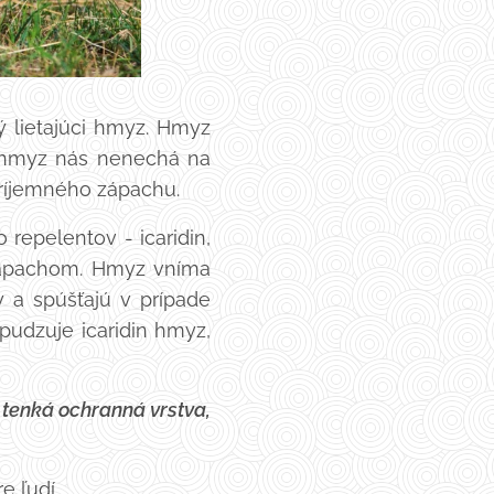
ný lietajúci hmyz. Hmyz
a hmyz nás nenechá na
príjemného zápachu.
 repelentov - icaridin,
 zápachom. Hmyz vníma
 a spúšťajú v prípade
pudzuje icaridin hmyz,
y tenká ochranná vrstva,
e ľudí.