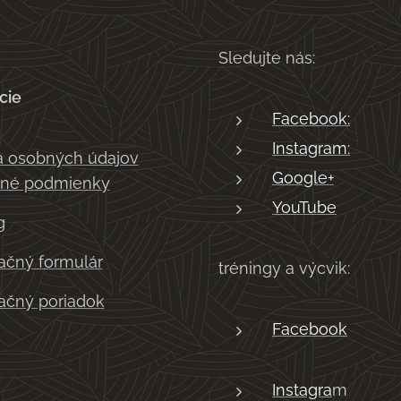
Sledujte nás:
cie
Facebook:
Instagram:
 osobných údajov
Google+
né podmienky
YouTube
g
čný formulár
tréningy a výcvik:
čný poriadok
Facebook
Instagra
m