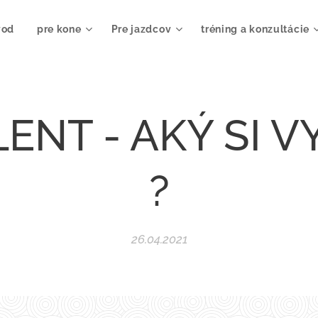
vod
pre kone
Pre jazdcov
tréning a konzultácie
ENT - AKÝ SI 
?
26.04.2021