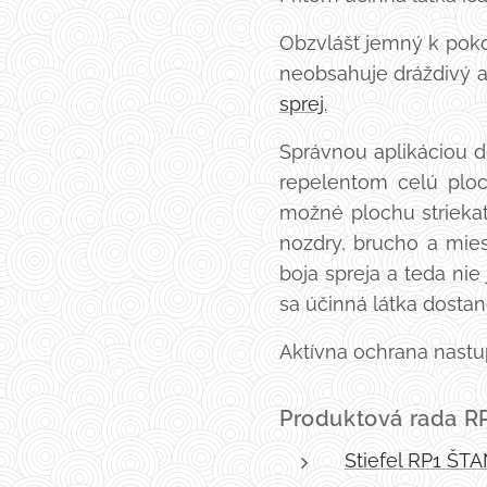
Obzvlášť jemný k pok
neobsahuje dráždivý a
sprej.
Správnou aplikáciou d
repelentom celú ploch
možné plochu striekať
nozdry, brucho a mies
boja spreja a teda ni
sa účinná látka dosta
Aktívna ochrana nastup
Produktová rada R
Stiefel RP1 ŠT