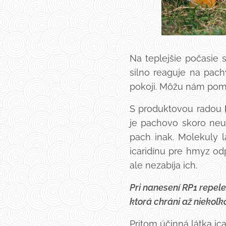
Na teplejšie počasie s
silno reaguje na pac
pokoji. Môžu nám pomô
S produktovou radou
je pachovo skoro neu
pach inak. Molekuly 
icaridínu pre hmyz od
ale nezabíja ich.
Pri nanesení RP1 repele
ktorá chráni až niekoľk
Pritom účinná látka ica