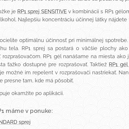
ožke je
RP1 sprej SENSITIVE
v kombinácii s RP1 gélom.
lkohol. Najlepšiu koncentráciu účinnej látky nájdet
ocielite optimálnu účinnosť pri minimálnej spotrebe
u tela. RP1 sprej sa postará o väčšie plochy ako k
 rozprašovačom. RP1 gél nanášame na miesta ako je 
ta ťažko dostupné pre rozprašovať. Taktiež
RP1 gé
e je možné im repelent v rozprašovači nastriekať. N
ne presne tam, kde má pôsobiť.
uje okamžite po aplikácii.
P1 máme v ponuke:
ANDARD sprej