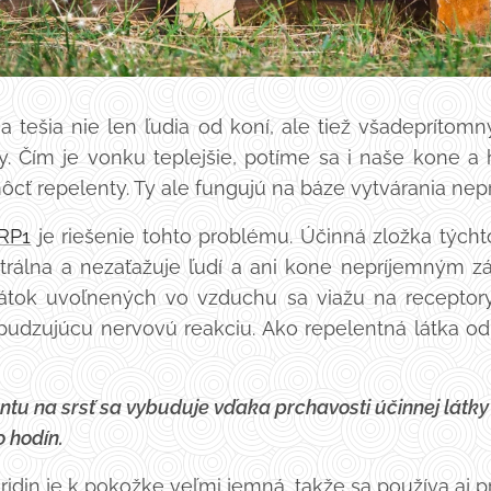
a tešia nie len ľudia od koní, ale tiež všadeprítom
hy. Čím je vonku teplejšie, potíme sa i naše kone 
cť repelenty. Ty ale fungujú na báze vytvárania ne
RP1
je riešenie tohto problému. Účinná zložka týchto
trálna a nezaťažuje ľudí a ani kone nepríjemným
látok uvoľnených vo vzduchu sa viažu na receptory
pudzujúcu nervovú reakciu. Ako repelentná látka od
ntu na srsť sa vybuduje vďaka prchavosti účinnej látk
o hodín.
ridin je k pokožke veľmi jemná, takže sa používa aj pr