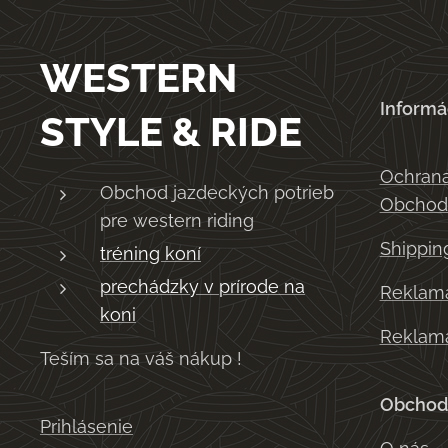
WESTERN
Informá
STYLE & RIDE
Ochrana
Obchod jazdeckých potrieb
Obchod
pre western riding
Shippin
tréning koní
prechádzky v prírode na
Reklama
koni
Reklama
Teším sa na váš nákup !
Obchod
Prihlásenie