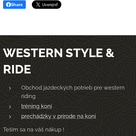
Share
WESTERN STYLE &
RIDE
Obchod jazdeckých potrieb pre western
riding
tréning koní
prechádzky v prírode na koni
Teším sa na váš nákup !