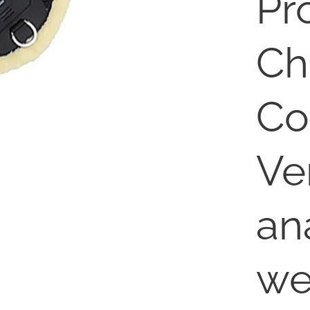
Pr
Ch
Co
Ve
an
we