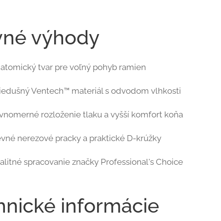
vné výhody
atomický tvar pre voľný pohyb ramien
iedušný Ventech™ materiál s odvodom vlhkosti
vnomerné rozloženie tlaku a vyšší komfort koňa
vné nerezové pracky a praktické D-krúžky
alitné spracovanie značky Professional's Choice
hnické informácie