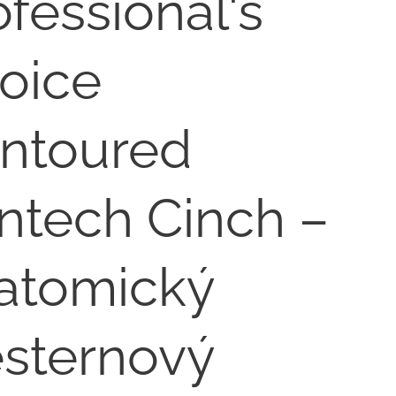
ofessional's
oice
ntoured
ntech Cinch –
atomický
sternový