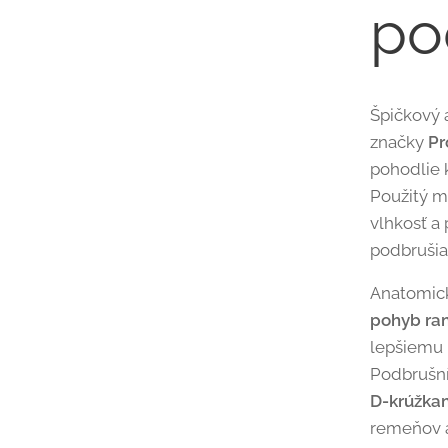
po
Špičkový 
značky
Pr
pohodlie k
Použitý m
vlhkosť a
podbrušia 
Anatomick
pohyb ra
lepšiemu 
Podbrušn
D-krúžka
remeňov a