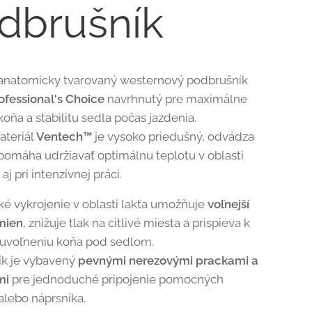
dbrušník
anatomicky tvarovaný westernový podbrušník
ofessional's Choice
navrhnutý pre maximálne
oňa a stabilitu sedla počas jazdenia.
ateriál
Ventech™
je vysoko priedušný, odvádza
 pomáha udržiavať optimálnu teplotu v oblasti
aj pri intenzívnej práci.
é vykrojenie v oblasti lakťa umožňuje
voľnejší
mien
, znižuje tlak na citlivé miesta a prispieva k
uvoľneniu koňa pod sedlom.
ík je vybavený
pevnými nerezovými prackami a
mi
pre jednoduché pripojenie pomocných
lebo náprsníka.