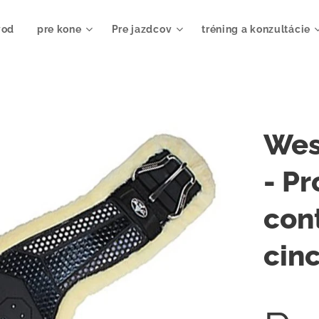
vod
pre kone
Pre jazdcov
tréning a konzultácie
Wes
- Pr
con
cin