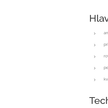
Hla
an
pr
ro
pe
kv
Tec