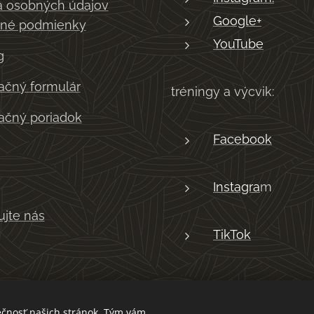
 osobných údajov
Google+
né podmienky
YouTube
g
čný formulár
tréningy a výcvik:
čný poriadok
Facebook
Instagra
m
ujte nás
TikTok
ečnosť našich stránok. Tým vám