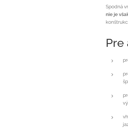
Spodná vr
nie je vš
konštrukc
Pre
pr
pr
šp
pr
vý
vh
ja