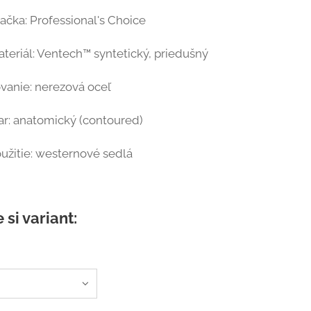
ačka: Professional's Choice
teriál: Ventech™ syntetický, priedušný
vanie: nerezová oceľ
ar: anatomický (contoured)
užitie: westernové sedlá
 si variant: