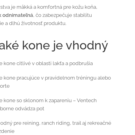
stva je mäkká a komfortná pre kožu koňa,
ak odnímateľná
, čo zabezpečuje stabilitu
ie a dlhú životnosť produktu.
 aké kone je vhodný
e kone citlivé v oblasti lakťa a podbrušia
e kone pracujúce v pravidelnom tréningu alebo
orte
e kone so sklonom k zapareniu – Ventech
borne odvádza pot
odný pre reining, ranch riding, trail aj rekreačné
zdenie