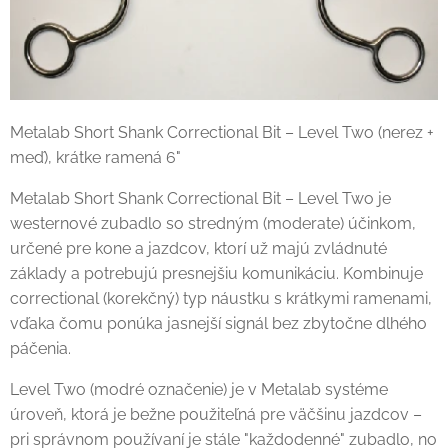
Metalab Short Shank Correctional Bit – Level Two (nerez +
meď), krátke ramená 6"
Metalab Short Shank Correctional Bit – Level Two je
westernové zubadlo so stredným (moderate) účinkom,
určené pre kone a jazdcov, ktorí už majú zvládnuté
základy a potrebujú presnejšiu komunikáciu. Kombinuje
correctional (korekčný) typ náustku s krátkymi ramenami,
vďaka čomu ponúka jasnejší signál bez zbytočne dlhého
páčenia.
Level Two (modré označenie) je v Metalab systéme
úroveň, ktorá je bežne použiteľná pre väčšinu jazdcov –
pri správnom používaní je stále "každodenné" zubadlo, no