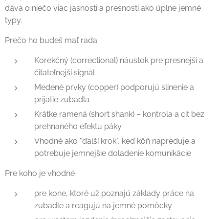
dáva o niečo viac jasnosti a presnosti ako úplne jemné
typy.
Prečo ho budeš mať rada
Korekčný (correctional) náustok pre presnejší a
čitateľnejší signál
Medené prvky (copper) podporujú slinenie a
prijatie zubadla
Krátke ramená (short shank) – kontrola a cit bez
prehnaného efektu páky
Vhodné ako "ďalší krok", keď kôň napreduje a
potrebuje jemnejšie doladenie komunikácie
Pre koho je vhodné
pre kone, ktoré už poznajú základy práce na
zubadle a reagujú na jemné pomôcky