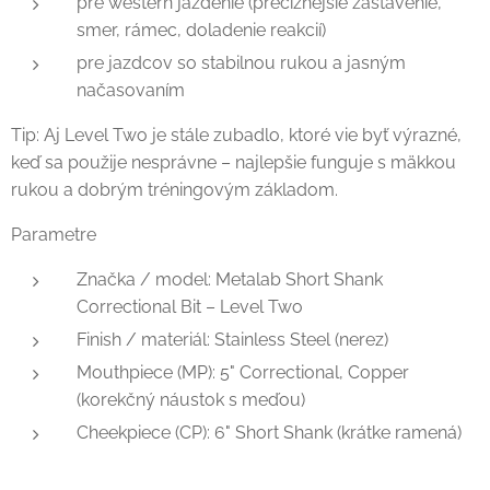
pre western jazdenie (precíznejšie zastavenie,
smer, rámec, doladenie reakcií)
pre jazdcov so stabilnou rukou a jasným
načasovaním
Tip: Aj Level Two je stále zubadlo, ktoré vie byť výrazné,
keď sa použije nesprávne – najlepšie funguje s mäkkou
rukou a dobrým tréningovým základom.
Parametre
Značka / model: Metalab Short Shank
Correctional Bit – Level Two
Finish / materiál: Stainless Steel (nerez)
Mouthpiece (MP): 5" Correctional, Copper
(korekčný náustok s meďou)
Cheekpiece (CP): 6" Short Shank (krátke ramená)