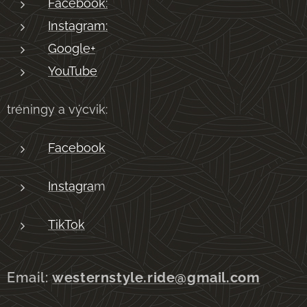
Facebook:
Instagram:
Google+
YouTube
tréningy a výcvik:
Facebook
Instagra
m
TikTok
Email:
westernstyle.ride@gmail.com