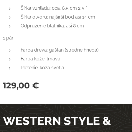
Šírka vzhľadu: cca. 6,5 cm 2,5 "
Šírka otvoru: najširší bod asi 14 cm
Odpruženie blatníka: asi 8 cm
1 pár
Farba dreva: gaštan (stredne hnedá)
Farba kože: tmavá
Pletenie: koža svetlá
129,00
€
WESTERN STYLE &