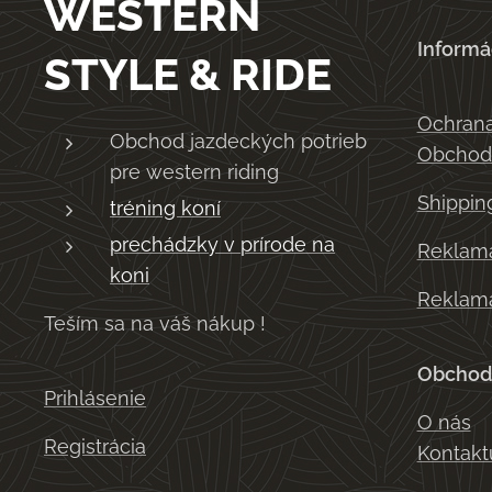
WESTERN
Informá
STYLE & RIDE
Ochrana
Obchod jazdeckých potrieb
Obchod
pre western riding
Shippin
tréning koní
prechádzky v prírode na
Reklama
koni
Reklama
Teším sa na váš nákup !
Obchod
Prihlásenie
O nás
Registrácia
Kontakt