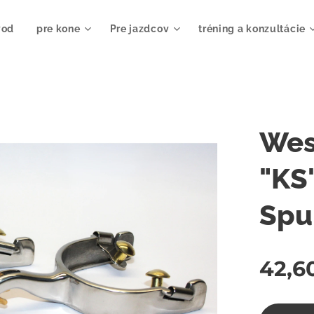
vod
pre kone
Pre jazdcov
tréning a konzultácie
Wes
"KS
Spu
42,6