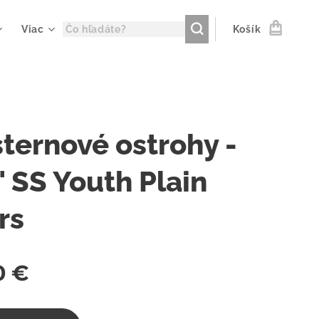
Viac
Košík
ternové ostrohy -
" SS Youth Plain
rs
0
€