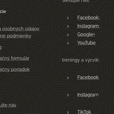
Sledujte nás:
cie
Facebook:
Instagram:
 osobných údajov
Google+
né podmienky
YouTube
g
čný formulár
tréningy a výcvik:
čný poriadok
Facebook
Instagra
m
ujte nás
TikTok