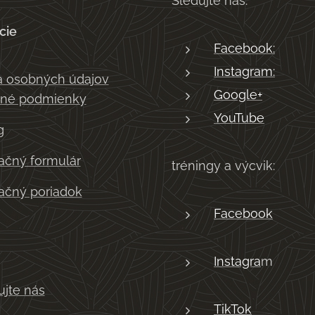
Sledujte nás:
cie
Facebook:
Instagram:
 osobných údajov
Google+
né podmienky
YouTube
g
čný formulár
tréningy a výcvik:
čný poriadok
Facebook
Instagra
m
ujte nás
TikTok