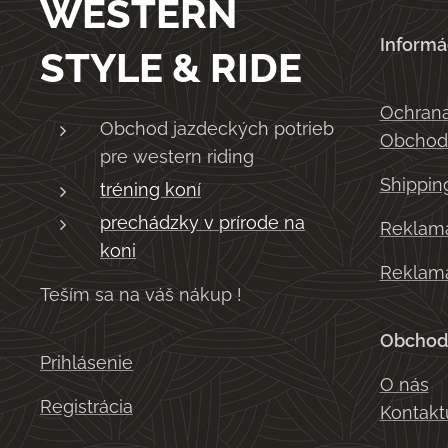
WESTERN
Informá
STYLE & RIDE
Ochrana
Obchod jazdeckých potrieb
Obchod
pre western riding
Shippin
tréning koní
prechádzky v prírode na
Reklama
koni
Reklama
Teším sa na váš nákup !
Obchod
Prihlásenie
O nás
Registrácia
Kontakt