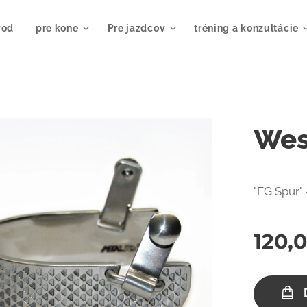
vod
pre kone
Pre jazdcov
tréning a konzultácie
Wes
"FG Spur"
120,