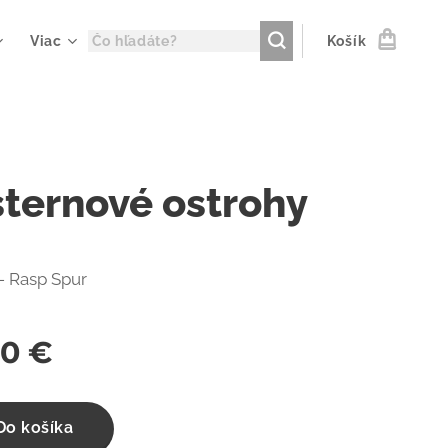
Viac
Košík
ternové ostrohy
 - Rasp Spur
00
€
Do košíka