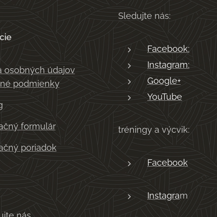
Sledujte nás:
cie
Facebook:
Instagram:
 osobných údajov
Google+
né podmienky
YouTube
g
čný formulár
tréningy a výcvik:
čný poriadok
Facebook
Instagra
m
ujte nás