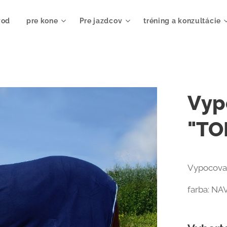
vod
pre kone
Pre jazdcov
tréning a konzultácie
Vyp
"TO
Vypocovac
farba: NA