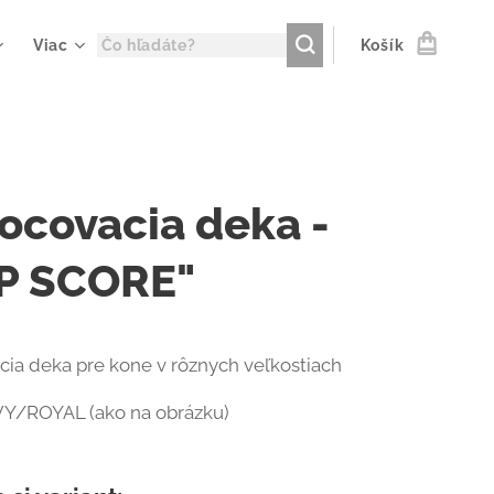
Viac
Košík
ocovacia deka -
P SCORE"
ia deka pre kone v rôznych veľkostiach
VY/ROYAL (ako na obrázku)