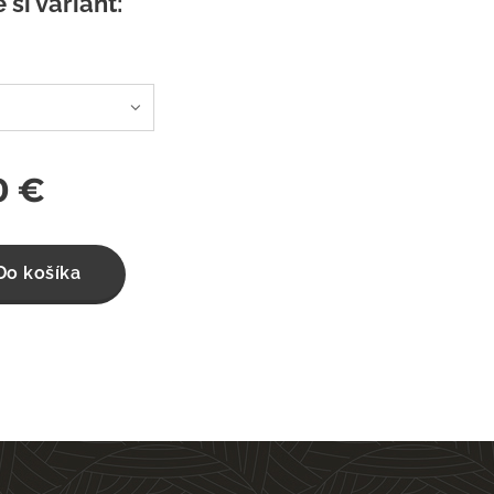
 si variant:
0
€
Do košíka