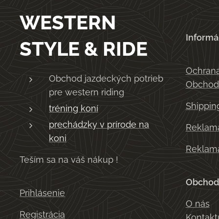
WESTERN
Informá
STYLE & RIDE
Ochrana
Obchod jazdeckých potrieb
Obchod
pre western riding
Shippin
tréning koní
prechádzky v prírode na
Reklama
koni
Reklama
Teším sa na váš nákup !
Obchod
Prihlásenie
O nás
Registrácia
Kontakt