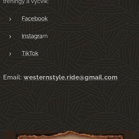
tréningy a výcvik:
Facebook
Instagra
m
TikTok
Email:
westernstyle.ride@gmail.com