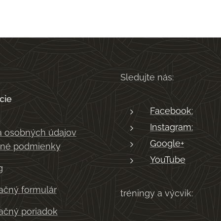
Sledujte nás:
cie
Facebook:
Instagram:
 osobných údajov
Google+
né podmienky
YouTube
g
čný formulár
tréningy a výcvik:
čný poriadok