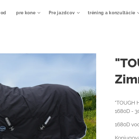
vod
pre kone
Pre jazdcov
tréning a konzultácie
"TO
Zim
"TOUGH H
1680D - 3
1680D vod
Konjugova