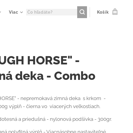
Viac
Košík
UGH HORSE" -
ná deka - Combo
ORSE" - nepremokavá zimná deka s krkom -
00g výplň - čierna vo viacerých veľkostiach.
otesná a priedušná - nylonová podšívka - 300gr.
ná polyfilná výplň - Viacnásobne nastaviteľné