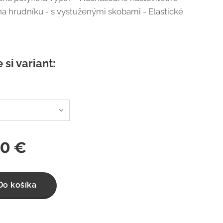
na hrudníku - s vystuženými skobami - Elastické
 si variant:
00
€
Do košíka