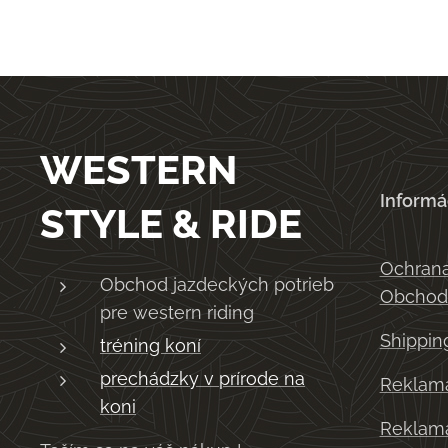
WESTERN
Informá
STYLE & RIDE
Ochrana
Obchod jazdeckých potrieb
Obchod
pre western riding
Shippin
tréning koní
prechádzky v prírode na
Reklama
koni
Reklama