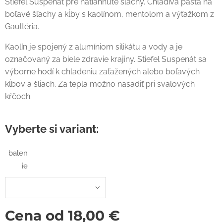
Stiefel Suspenát pre natiahnuté sľachy. Chladivá pasta na
boľavé šľachy a kĺby s kaolínom, mentolom a výťažkom z
Gaultéria.
Kaolín je spojený z alumíniom silikátu a vody a je
označovaný za biele zdravie krajiny. Stiefel Suspenát sa
výborne hodí k chladeniu zaťažených alebo boľavých
kĺbov a šliach. Za tepla možno nasadiť pri svalových
kŕčoch.
Vyberte si variant:
balen
ie
Cena od
18,00
€