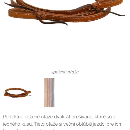
natural, hnedá, dark oil
spojené oťaže
Perfektné kožené oťaže dvakrát prešívané, ktoré sú z
jedného kusu. Tieto oťaže si veľmi obľúbili jazdci pre ich