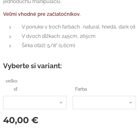
jednoduchú manipuláciu.
Veľmi vhodné pre začiatočníkov.
V ponuke v troch farbách : natural, hnedá, dark oil
V dvoch dĺžkach: 245cm, 265cm
Šírka oťaží: 5/8" (1,6cm)
Vyberte si variant:
veľko
sť
Farba
40,00
€