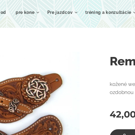
vod
pre kone
Pre jazdcov
tréning a konzultácie
Rem
kožené we
ozdobnou 
42,0