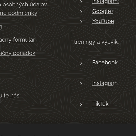
Instagram:
 osobných údajov
Google+
né podmienky
YouTube
g
čný formulár
tréningy a výcvik:
čný poriadok
Facebook
Instagra
m
ujte nás
TikTok