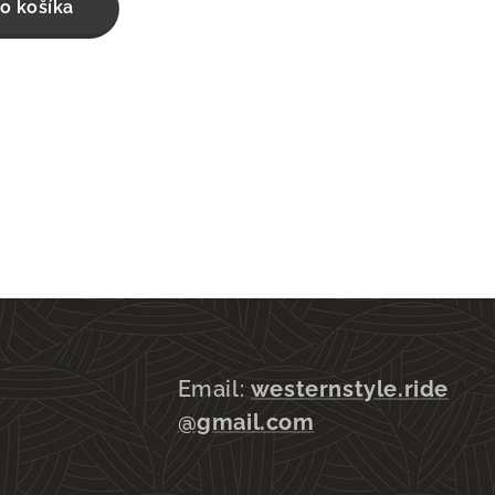
o košíka
Email:
westernstyle.ride
@gmail.com