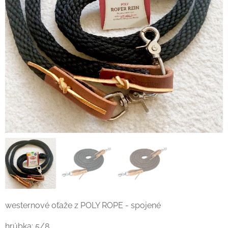
westernové oťaže z POLY ROPE - spojené
hrúbka: 5/8