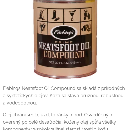
Fiebings Neatsfoot Oil Compound sa skladá z prírodných
a syntetických olejov. Koža sa stáva pružnou, robustnou
a vodeodolnou.
Olej chráni sedlá, uzd, topánky a pod. Osvedčený a
overený po celé desaťročia, kožený olej spĺňa všetky
komponenty vysokokvalitnej starostlivosti o kožu.