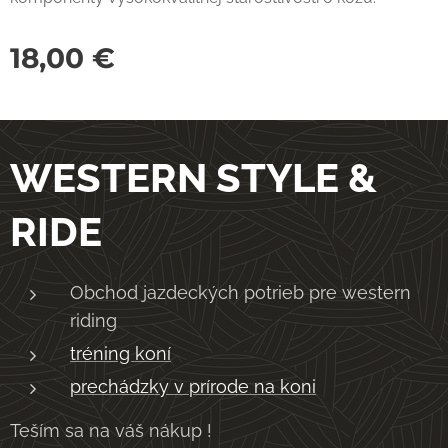
18,00
€
WESTERN STYLE &
RIDE
Obchod jazdeckých potrieb pre western
riding
tréning koní
prechádzky v prírode na koni
Teším sa na váš nákup !