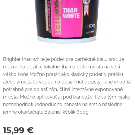
Brighter than white je púder pre perfektné bielu srsť. Je
možné ho požiť aj lokálne, iba na biele miesta na srsti
vášho koňa.Možno použiť ako klasický púder v prášku
alebo zmiešať s vodou na dosiahnutie pasty. Tá je vhodná
potrebné pre oblasť nôh, či iná intenzívne exponované
miesta. Možno aplikovať aj pod bandáže, tie sa tým nijako
neznehodnotí.Jednoducho naneste na srsť a následne
jemne okartáčujte.Balenie: kýblik 600g
15,99
€