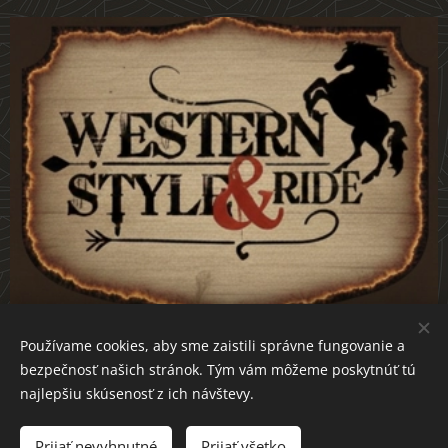
Používame cookies, aby sme zaistili správne fungovanie a
bezpečnosť našich stránok. Tým vám môžeme poskytnúť tú
westernstyle-ride.sk
Cookies
najlepšiu skúsenosť z ich návštevy.
Do košíka
Prijať nevyhnutné
Prijať všetko