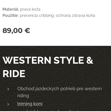
Materiál:
pravá koža
Použitie:
prevencia cribbing, ochrana zdravia koňa
89,00
€
WESTERN STYLE &
RIDE
Obchod jazdeckých potrieb pre western
riding
tréning koní