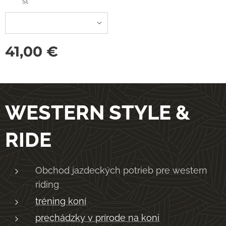
sť
41,00
€
WESTERN STYLE &
RIDE
Obchod jazdeckých potrieb pre western
riding
tréning koní
prechádzky v prírode na koni