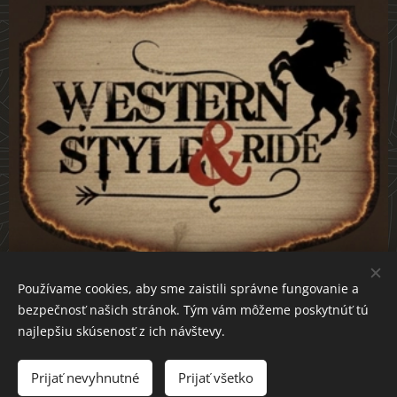
Používame cookies, aby sme zaistili správne fungovanie a
bezpečnosť našich stránok. Tým vám môžeme poskytnúť tú
westernstyle-ride.sk
Cookies
najlepšiu skúsenosť z ich návštevy.
Do košíka
Prijať nevyhnutné
Prijať všetko