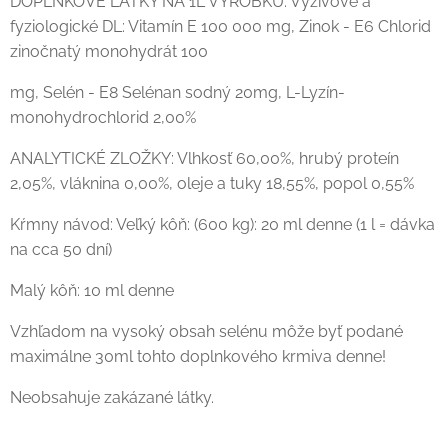
DOPLNKOVÉ LÁTKY NA 1L VÝROBKU: Výživové a
fyziologické DL: Vitamín E 100 000 mg, Zinok - E6 Chlorid
zinočnatý monohydrát 100
mg, Selén - E8 Selénan sodný 20mg, L-Lyzín-
monohydrochlorid 2,00%
ANALYTICKÉ ZLOŽKY: Vlhkosť 60,00%, hrubý proteín
2,05%, vláknina 0,00%, oleje a tuky 18,55%, popol 0,55%
Kŕmny návod: Veľký kôň: (600 kg): 20 ml denne (1 l = dávka
na cca 50 dní)
Malý kôň: 10 ml denne
Vzhľadom na vysoký obsah selénu môže byť podané
maximálne 30ml tohto doplnkového krmiva denne!
Neobsahuje zakázané látky.