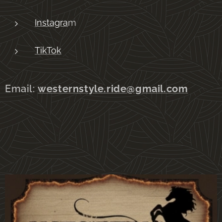
Instagra
m
TikTok
Email:
westernstyle.ride@gmail.com