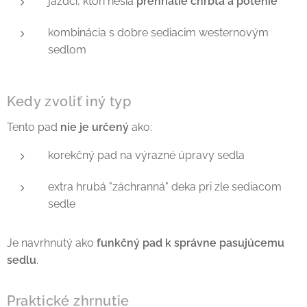
jazdci, ktorí riešia
prehriatie chrbta a potenie
kombinácia s dobre sediacim westernovým
sedlom
Kedy zvoliť iný typ
Tento pad
nie je určený
ako:
korekčný pad na výrazné úpravy sedla
extra hrubá "záchranná" deka pri zle sediacom
sedle
Je navrhnutý ako
funkčný pad k správne pasujúcemu
sedlu
.
Praktické zhrnutie