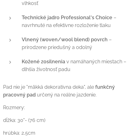
vlhkosť
Technické jadro Professional's Choice
–
navrhnuté na efektívne rozloženie tlaku
Vlnený (woven/wool blend) povrch
–
prirodzene priedušný a odolný
Kožené zosilnenia
v namáhaných miestach –
dlhšia životnosť padu
Pad nie je "mäkká dekoratívna deka", ale
funkčný
pracovný pad
určený na reálne jazdenie.
Rozmery:
dĺžka: 30"- (76 cm)
hrúbka: 2,5cm