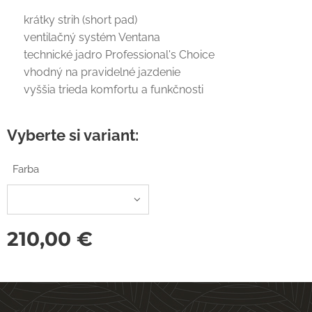
✔ krátky strih (short pad)
✔ ventilačný systém Ventana
✔ technické jadro Professional's Choice
✔ vhodný na pravidelné jazdenie
✔ vyššia trieda komfortu a funkčnosti
Vyberte si variant:
Farba
210,00
€