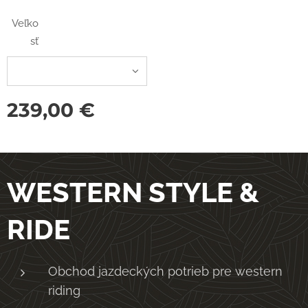
Veľko
sť
239,00
€
WESTERN STYLE &
RIDE
Obchod jazdeckých potrieb pre western
riding