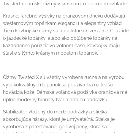
Twisted x dámske čižmy v krásnom, modernom vzhľade!
Krásne, farebné výšivky na oranžovom drieku dodávajú
westernovým topánkam eleganciu a elegantný vzhľad.
Tieto kovbojské čižmy sú absolútne univerzálne. Či už ide
o jazdecké topánky, alebo ako obľúbené topánky na
každodenné použitie vo voľnom čase, kovbojky majú
šťastie s týmto krásnym modelom topánok.
Čižmy Twisted X sú všetky vyrobené ručne a na výrobu
vysokokvalitných topánok sa používa iba najlepšia
hovädzia koža. Dámska volánová podšívka oranžová má
úplne moderný hranatý tvar a odolnú podrážku.
Stabilizátor vložený do medzipodrážky a stielka
absorbujúca nárazy, ktorá je umývateľná, Stielka je
vyrobená z patentovanej gélovej peny, ktorá sa