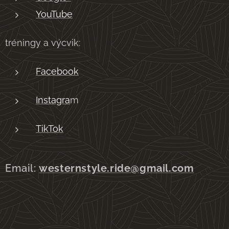
YouTube
tréningy a výcvik:
Facebook
Instagra
m
TikTok
Email:
westernstyle.ride@gmail.com