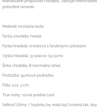
individuálne prispôsobí chodidlu, zaisťuje mimoriadne
pohodlné nosenie.
Materiál: hovädzia koža
Farba chodidla: hnedá
Farba hriadeľa: oranžová s farebnými výšivkami
Výška hriadeľa: 32 palcov (32,5cm)
Šírka chodidla: B (normálna šírka)
Podrážka: gumová podrážka
Päta: cca. 3 cm
Tvar nohy: rovná predná časť
Veľkosť čižmy / topánky by mala byť zvolená tak, aby