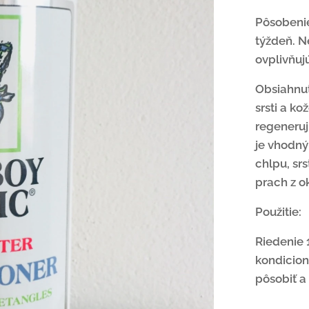
Pôsobenie
týždeň. Ne
ovplivňuj
Obsiahnut
srsti a ko
regeneruj
je vhodný 
chlpu, sr
prach z o
Použitie:
Riedenie 1
kondicion
pôsobiť 