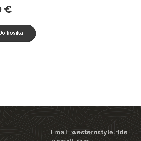
0
€
Do košíka
Email:
westernstyle.ride