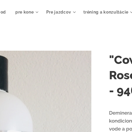
vod
pre kone
Pre jazdcov
tréning a konzultácie
"Co
Ros
- 9
Demineral
kondicion
vode a po