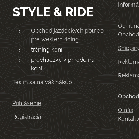
Informá
STYLE & RIDE
Ochrana
Obchod jazdeckých potrieb
Obchod
pre western riding
Shippin
tréning koní
prechádzky v prírode na
Reklama
koni
Reklama
Teším sa na váš nákup !
Obchod
Prihlásenie
O nás
Registrácia
Kontakt