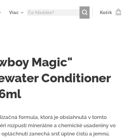
Viac
Košík
wboy Magic"
ewater Conditioner
46ml
izačná formula, ktorá je obsiahnutá v tomto
éri rozpustí minerálne a chemické usadeniny vo
 opláchnutí zanechá srsť úplne čistú a jemnú.