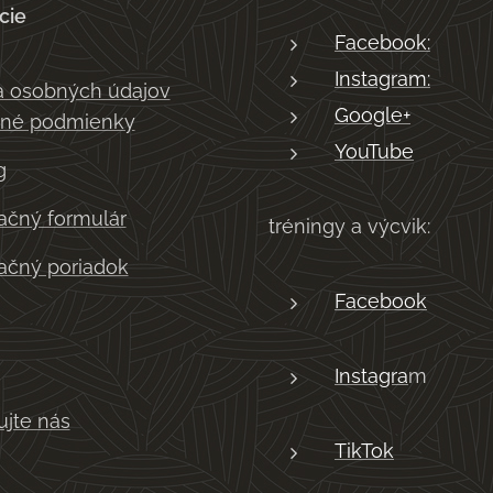
cie
Facebook:
Instagram:
 osobných údajov
Google+
né podmienky
YouTube
g
čný formulár
tréningy a výcvik:
čný poriadok
Facebook
Instagra
m
ujte nás
TikTok