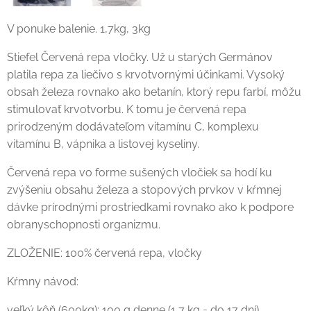
V ponuke balenie. 1,7kg, 3kg
Stiefel Červená repa vločky. Už u starých Germánov
platila repa za liečivo s krvotvornými účinkami. Vysoký
obsah železa rovnako ako betanín, ktorý repu farbí, môžu
stimulovať krvotvorbu. K tomu je červená repa
prirodzeným dodávateľom vitamínu C, komplexu
vitamínu B, vápnika a listovej kyseliny.
Červená repa vo forme sušených vločiek sa hodí ku
zvýšeniu obsahu železa a stopových prvkov v kŕmnej
dávke prírodnými prostriedkami rovnako ako k podpore
obranyschopnosti organizmu.
ZLOŽENIE: 100% červená repa, vločky
Kŕmny návod:
veľký kôň (600kg): 100 g denne (1,7 kg = do 17 dní)