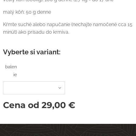
malý kôň: 50 g denne
Kŕmte suché alebo napučanie (nechajte namočené cca 15
minút) ako prísadu do krmiva.
Vyberte si variant:
balen
ie
Cena od
29,00
€