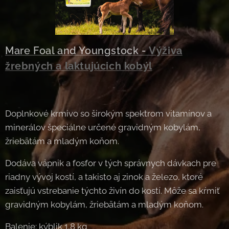
Mare Foal and Youngstock -
Výživa
žrebných a laktujúcich kobýl
Doplnkové krmivo so širokým spektrom vitamínov a
minerálov špeciálne určené gravidným kobylám,
žriebätám a mladým koňom.
Dodáva vápnik a fosfor v tých správnych dávkach pre
riadny vývoj kostí, a takisto aj zinok a železo, ktoré
zaisťujú vstrebanie týchto živín do kostí. Môže sa kŕmiť
gravidným kobylám, žriebätám a mladým koňom.
Balenie: kýblik 1,8 kg