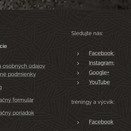
Sledujte nás:
cie
Facebook:
Instagram:
 osobných údajov
Google+
né podmienky
YouTube
g
čný formulár
tréningy a výcvik:
čný poriadok
Facebook