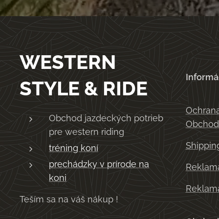
WESTERN
Informá
STYLE & RIDE
Ochrana
Obchod jazdeckých potrieb
Obchod
pre western riding
Shippin
tréning koní
prechádzky v prírode na
Reklama
koni
Reklama
Teším sa na váš nákup !