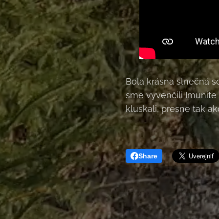
Bola krásna slnečná so
sme vyvenčili Imunite
kluskali, presne tak a
Share