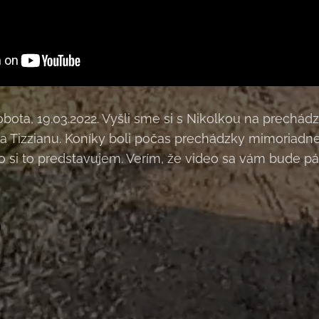
bota, 19.03.2022. Vyšli sme si s Nikolkou na prechád
 a Tizzianu. Koníky boli počas prechádzky mimoriadn
ko si to predstavujem. Verím, že video sa vám bude pá