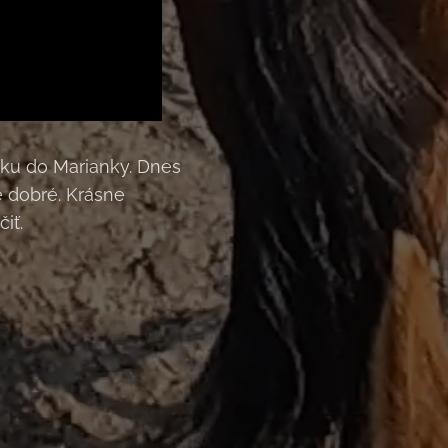
zku do Marianky. Dnes
e dobré. Krásne
čiť.