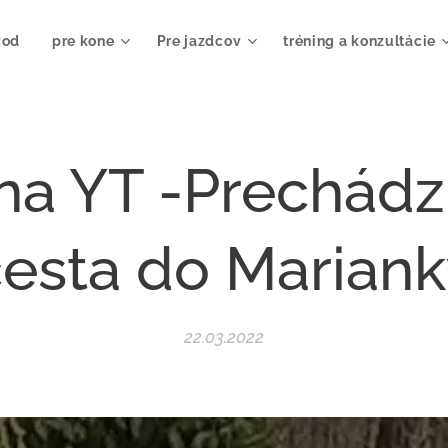
vod
pre kone
Pre jazdcov
tréning a konzultácie
a YT -Prechádz
esta do Marian
22.03.2022