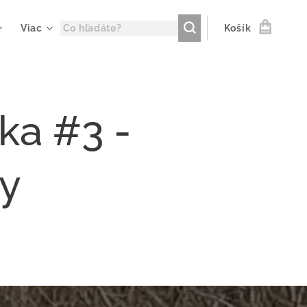
Viac
Košík
ka #3 -
ky