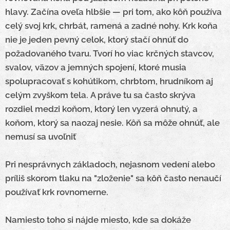
hlavy. Začína oveľa hlbšie — pri tom, ako kôň používa
celý svoj krk, chrbát, ramená a zadné nohy.
Krk koňa
nie je jeden pevný celok, ktorý stačí ohnúť do
požadovaného tvaru. Tvorí ho viac krčných stavcov,
svalov, väzov a jemných spojení, ktoré musia
spolupracovať s kohútikom, chrbtom, hrudníkom aj
celým zvyškom tela.
A práve tu sa často skrýva
rozdiel medzi koňom, ktorý len vyzerá ohnutý, a
koňom, ktorý sa naozaj nesie.
Kôň sa môže ohnúť, ale
nemusí sa uvoľniť
Pri nesprávnych základoch, nejasnom vedení alebo
príliš skorom tlaku na "zloženie" sa kôň často nenaučí
používať krk rovnomerne.
Namiesto toho si nájde miesto, kde sa dokáže