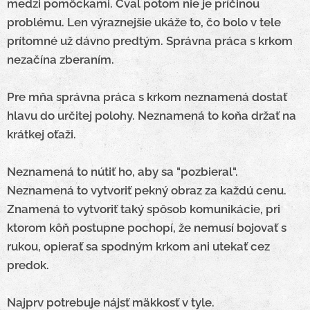
medzi pomôckami.
Cval potom nie je príčinou
problému. Len výraznejšie ukáže to, čo bolo v tele
prítomné už dávno predtým.
Správna práca s krkom
nezačína zberaním.
Pre mňa správna práca s krkom neznamená dostať
hlavu do určitej polohy.
Neznamená to koňa držať na
krátkej oťaži.
Neznamená to nútiť ho, aby sa "pozbieral".
Neznamená to vytvoriť pekný obraz za každú cenu.
Znamená to vytvoriť taký spôsob komunikácie, pri
ktorom kôň postupne pochopí, že nemusí bojovať s
rukou, opierať sa spodným krkom ani utekať cez
predok.
Najprv potrebuje nájsť mäkkosť v tyle.