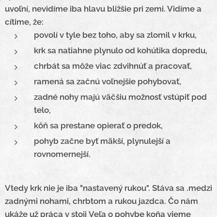
uvoľní, nevidíme iba hlavu bližšie pri zemi. Vidíme a
cítime, že:
povolí v tyle bez toho, aby sa zlomil v krku,
krk sa natiahne plynulo od kohútika dopredu,
chrbát sa môže viac zdvihnúť a pracovať,
ramená sa začnú voľnejšie pohybovať,
zadné nohy majú väčšiu možnosť vstúpiť pod
telo,
kôň sa prestane opierať o predok,
pohyb začne byť mäkší, plynulejší a
rovnomernejší.
Vtedy krk nie je iba "nastavený rukou". Stáva sa .medzi
zadnými nohami, chrbtom a rukou jazdca.
Čo nám
ukáže už práca v stoji
Veľa o pohybe koňa vieme