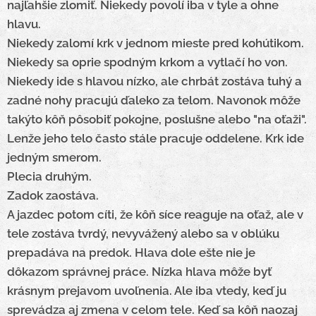
najľahšie zlomiť.
Niekedy povolí iba v tyle a ohne
hlavu.
Niekedy zalomí krk v jednom mieste pred kohútikom.
Niekedy sa oprie spodným krkom a vytlačí ho von.
Niekedy ide s hlavou nízko, ale chrbát zostáva tuhý a
zadné nohy pracujú ďaleko za telom.
Navonok môže
takýto kôň pôsobiť pokojne, poslušne alebo "na oťaži".
Lenže jeho telo často stále pracuje oddelene.
Krk ide
jedným smerom.
Plecia druhým.
Zadok zaostáva.
A jazdec potom cíti, že kôň síce reaguje na oťaž, ale v
tele zostáva tvrdý, nevyvážený alebo sa v oblúku
prepadáva na predok.
Hlava dole ešte nie je
dôkazom správnej práce.
Nízka hlava môže byť
krásnym prejavom uvoľnenia. Ale iba vtedy, keď ju
sprevádza aj zmena v celom tele.
Keď sa kôň naozaj