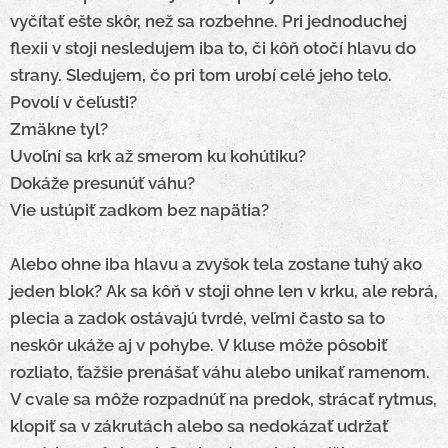
vyčítať ešte skôr, než sa rozbehne.
Pri jednoduchej
flexii v stoji nesledujem iba to, či kôň otočí hlavu do
strany. Sledujem, čo pri tom urobí celé jeho telo.
Povolí v čeľusti?
Zmäkne tyl?
Uvoľní sa krk až smerom ku kohútiku?
Dokáže presunúť váhu?
Vie ustúpiť zadkom bez napätia?
Alebo ohne iba hlavu a zvyšok tela zostane tuhý ako
jeden blok?
Ak sa kôň v stoji ohne len v krku, ale rebrá,
plecia a zadok ostávajú tvrdé, veľmi často sa to
neskôr ukáže aj v pohybe.
V kluse môže pôsobiť
rozliato, ťažšie prenášať váhu alebo unikať ramenom.
V cvale sa môže rozpadnúť na predok, strácať rytmus,
klopiť sa v zákrutách alebo sa nedokázať udržať