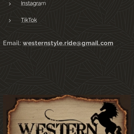
Instagra
m
TikTok
Email:
westernstyle.ride@gmail.com