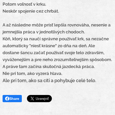
Potom voľnosť v krku.
Neskôr spojenie cez chrbát.
A až následne môže prísť lepšia rovnováha, nesenie a
jemnejšia práca v jednotlivých chodoch.
Kôň, ktorý sa naučí správne používať krk, sa nezačne
automaticky "niesť krásne" zo dňa na deň. Ale
dostane šancu začať používať svoje telo zdravším,
vyváženejším a pre neho zrozumiteľnejším spôsobom.
A práve tam začína skutočná jazdecká práca.
Nie pri tom, ako vyzerá hlava.
Ale pri tom, ako sa cíti a pohybuje celé telo.
Share