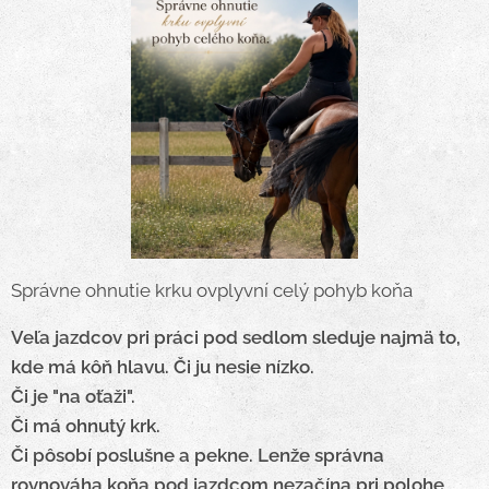
Správne ohnutie krku ovplyvní celý pohyb koňa
Veľa jazdcov pri práci pod sedlom sleduje najmä to,
kde má kôň hlavu.
Či ju nesie nízko.
Či je "na oťaži".
Či má ohnutý krk.
Či pôsobí poslušne a pekne.
Lenže správna
rovnováha koňa pod jazdcom nezačína pri polohe