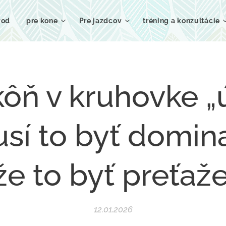
vod
pre kone
Pre jazdcov
tréning a konzultácie
ôň v kruhovke „ú
sí to byť domina
e to byť preťaže
12.01.2026