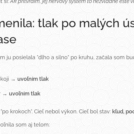
 si:
Ak pritvrdím, jej nervový systém to nezvládne ešte v
enila: tlak po malých ú
ase
 ju posielala "dlho a silno" po kruhu, začala som b
okoji →
uvoľním tlak
ov →
uvoľním tlak
po krokoch". Cieľ nebol výkon. Cieľ bol stav:
kľud, p
oľnila som aj telom: