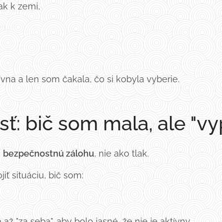
ak k zemi,
,
vna a len som čakala, čo si kobyla vyberie.
ť: bič som mala, ale "vy
o
bezpečnostnú zálohu
, nie ako tlak.
ť situáciu, bič som:
až "za seba", aby bolo jasné, že nie je aktívny.