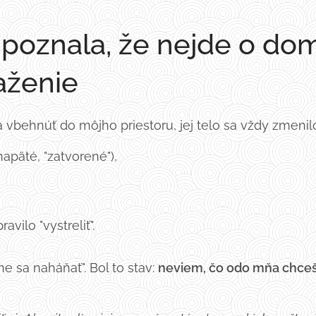
poznala, že nejde o dom
aženie
 vbehnúť do môjho priestoru, jej telo sa vždy zmenil
napäté, "zatvorené"),
ravilo "vystreliť".
 sa naháňať". Bol to stav:
neviem, čo odo mňa chceš,