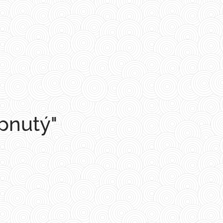
pnutý"