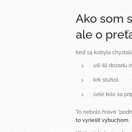
Ako som s
ale o preť
Keď sa kobyla chystala
uši šli dozadu (
krk stuhol,
celé telo sa prip
To nebolo hravé "poďme
to vyriešiť výbuchom
.