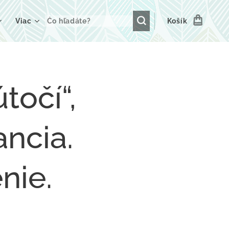
Viac
Košík
točí“,
ncia.
nie.