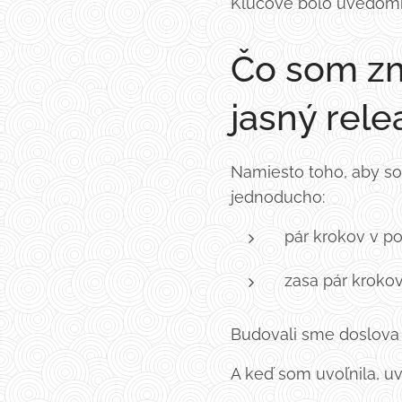
Kľúčové bolo uvedomiť
Čo som zm
jasný rele
Namiesto toho, aby som
jednoducho:
pár krokov v p
zasa pár krok
Budovali sme doslova "
A keď som uvoľnila, uv