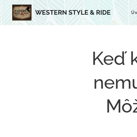
WESTERN STYLE & RIDE
Ú
Keď k
nemu
Môž