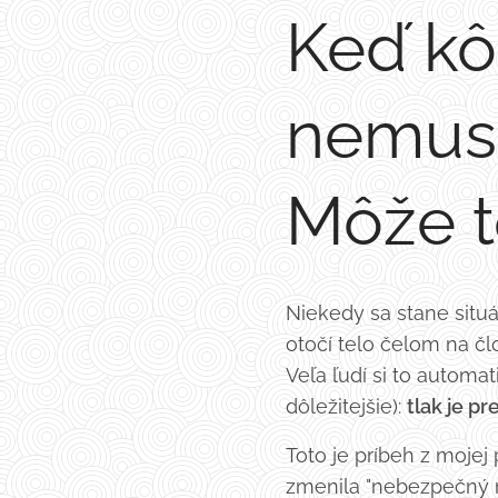
Keď kôň
nemusí
Môže t
Niekedy sa stane situá
otočí telo čelom na člo
Veľa ľudí si to automa
dôležitejšie):
tlak je pr
Toto je príbeh z moje
zmenila "nebezpečný 