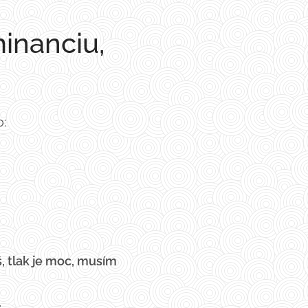
inanciu,
o:
 tlak je moc, musím