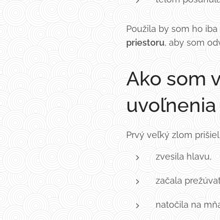
Použila by som ho iba 
priestoru
, aby som odv
Ako som ve
uvoľnenia
Prvý veľký zlom prišiel
zvesila hlavu,
začala prežúvať
natočila na mň