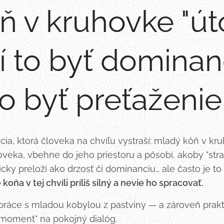
 v kruhovke "úto
 to byť dominanc
o byť preťaženie
cia, ktorá človeka na chvíľu vystraší: mladý kôň v kr
veka, vbehne do jeho priestoru a pôsobí, akoby "strašil
ticky preloží ako drzosť či dominanciu… ale často je t
e koňa v tej chvíli príliš silný a nevie ho spracovať.
j práce s mladou kobylou z pastviny — a zároveň prak
moment" na pokojný dialóg.