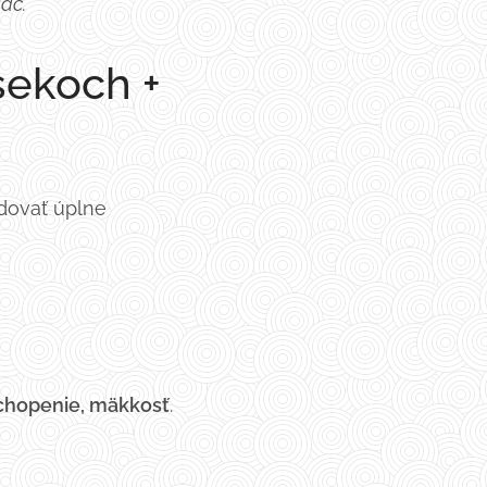
iac.
sekoch +
udovať úplne
ochopenie, mäkkosť
.