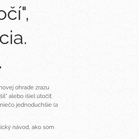
čí",
ia.
.
uhovej ohrade zrazu
" alebo išiel útočiť.
o niečo jednoduchšie (a
tický návod, ako som