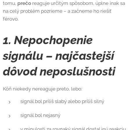
tomu,
prečo
reaguje určitým spôsobom, úplne inak sa
na celý problém pozrieme – a začneme ho riešiť
férovo.
1. Nepochopenie
signálu – najčastejší
dôvod neposlušnosti
Kôň niekedy nereaguje preto, lebo:
signál bol príliš slabý alebo príliš silný
signál bol nejasný
v minulosti za rovnaký signál dostal inú reakciu