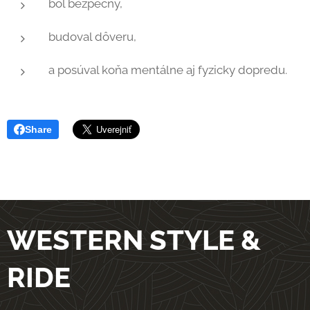
bol bezpečný,
budoval dôveru,
a posúval koňa mentálne aj fyzicky dopredu.
Share
WESTERN STYLE &
RIDE