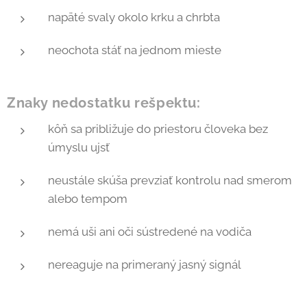
napäté svaly okolo krku a chrbta
neochota stáť na jednom mieste
Znaky nedostatku rešpektu:
kôň sa približuje do priestoru človeka bez
úmyslu ujsť
neustále skúša prevziať kontrolu nad smerom
alebo tempom
nemá uši ani oči sústredené na vodiča
nereaguje na primeraný jasný signál