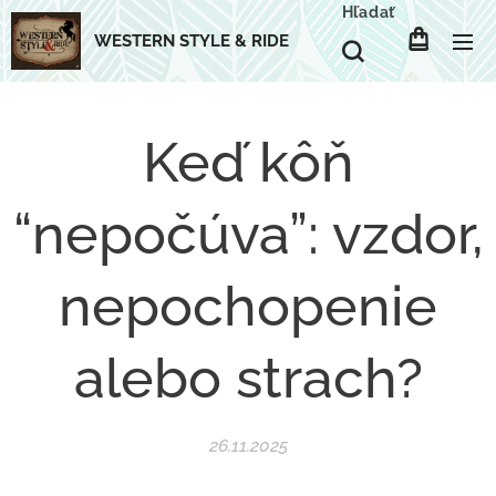
Hľadať
WESTERN STYLE & RIDE
Keď kôň
“nepočúva”: vzdor,
nepochopenie
alebo strach?
26.11.2025