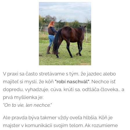
V praxi sa často stretávame s tým, že jazdec alebo
majiteľ si myslí, že kôň
"robí naschvál"
. Nechce ísť
dopredu, vyhadzuje, cúva, krúti sa, odtláča človeka… a
prvá myšlienka je:
"On to vie, len nechce."
Ale pravda býva takmer vždy oveľa hlbšia. Kôň je
majster v komunikácii svojím telom. Ak rozumieme