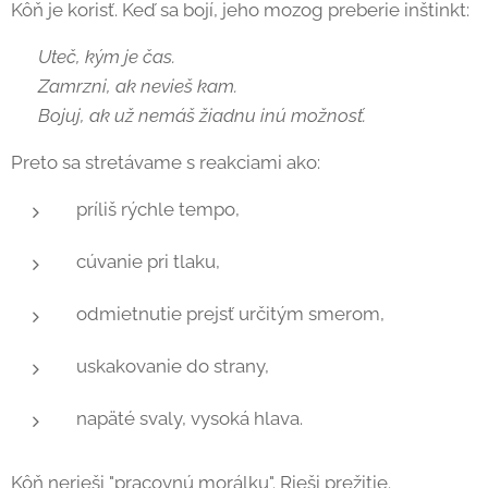
Kôň je korisť. Keď sa bojí, jeho mozog preberie inštinkt:
➡️
Uteč, kým je čas.
➡️
Zamrzni, ak nevieš kam.
➡️
Bojuj, ak už nemáš žiadnu inú možnosť.
Preto sa stretávame s reakciami ako:
príliš rýchle tempo,
cúvanie pri tlaku,
odmietnutie prejsť určitým smerom,
uskakovanie do strany,
napäté svaly, vysoká hlava.
Kôň nerieši "pracovnú morálku". Rieši prežitie.