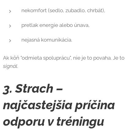
nekomfort (sedlo, zubadlo, chrbát),
pretlak energie alebo únava,
nejasná komunikácia.
Ak kôň "odmieta spoluprácu", nie je to povaha. Je to
signál
.
3. Strach –
najčastejšia príčina
odporu v tréningu