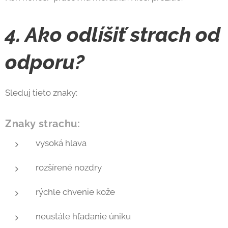
4. Ako odlíšiť strach od
odporu?
Sleduj tieto znaky:
Znaky strachu:
vysoká hlava
rozšírené nozdry
rýchle chvenie kože
neustále hľadanie úniku