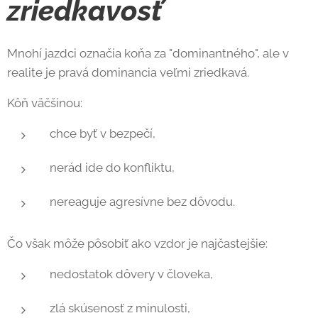
zriedkavosť
Mnohí jazdci označia koňa za "dominantného", ale v
realite je pravá dominancia veľmi zriedkavá.
Kôň väčšinou:
chce byť v bezpečí,
nerád ide do konfliktu,
nereaguje agresívne bez dôvodu.
Čo však môže pôsobiť ako vzdor je najčastejšie:
nedostatok dôvery v človeka,
zlá skúsenosť z minulosti,