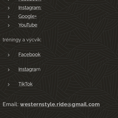
Instagram:
Google+
YouTube
tréningy a výcvik:
Facebook
Instagra
m
TikTok
Email:
westernstyle.ride@gmail.com