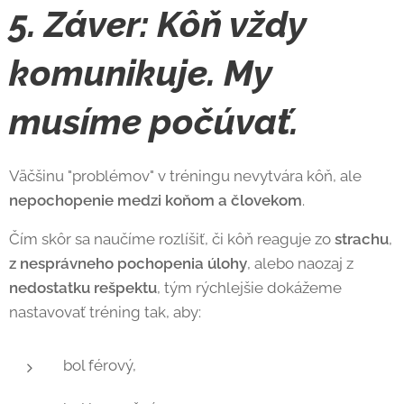
5. Záver: Kôň vždy
komunikuje. My
musíme počúvať.
Väčšinu "problémov" v tréningu nevytvára kôň, ale
nepochopenie medzi koňom a človekom
.
Čím skôr sa naučíme rozlíšiť, či kôň reaguje zo
strachu
,
z nesprávneho pochopenia úlohy
, alebo naozaj z
nedostatku rešpektu
, tým rýchlejšie dokážeme
nastavovať tréning tak, aby:
bol férový,