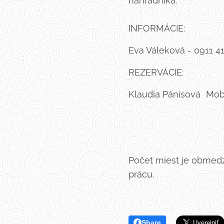
náhradníka.
INFORMÁCIE:
Eva Váleková - 0911 
REZERVÁCIE:
Klaudia Pánisová Mob
Počet miest je obmedz
prácu.
Share