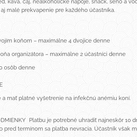
d, káva, čaj, nealkoholické nápoje, snack, seno a v
 aj malé prekvapenie pre každého účastníka.
o svojím koňom – maximálne 4 dvojice denne
 koňa organizátora – maximálne 2 účastníci denne
20 osôb denne
NE
 a mať platné vyšetrenie na infekčnú anémiu koní.
IENKY Platbu je potrebné uhradiť najneskôr 10 dní
tko pred termínom sa platba nevracia. Účastník však 