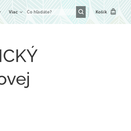
Viac
Košík
ICKÝ
ovej