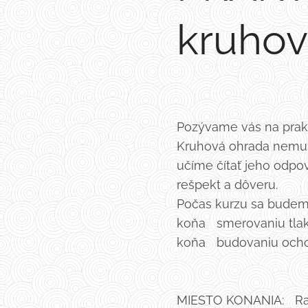
kruhov
Pozývame vás na prak
Kruhová ohrada nemusí
učíme čítať jeho odpo
rešpekt a dôveru.
Počas kurzu sa budem
koňa smerovaniu tlak
koňa budovaniu ochot
MIESTO KONANIA: Ran