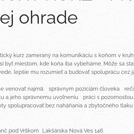
ej ohrade
tický kurz zameraný na komunikáciu s koňom v kruh
 byť miestom, kde koňa iba vybeháme. Môže sa stať
vede, lepšie mu rozumieť a budovať spoluprácu cez 
e venovať najmä: správnym pozíciám človeka reči te
u a jeho správnemu uvoľneniu práci s pozornosťou
y spolupracovať bez naháňania a zbytočného tlaku
č pod Vrškom Lakšárska Nová Ves 146