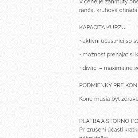
V cene je zahrnutý obe
ranča, kruhová ohrada
KAPACITA KURZU
• aktívni účastníci s
• možnosť prenajať si
• diváci – maximálne 
PODMIENKY PRE KO
Kone musia byť zdravé
PLATBA A STORNO PODM
Pri zrušení účasti krá