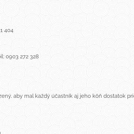
411 404
il: 0903 272 328
ený, aby mal každý účastník aj jeho kôň dostatok pri