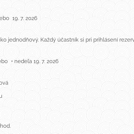
bo 19. 7. 2026
ko jednodňový. Každý účastník si pri prihlásení reze
:
ebo • nedeľa 19. 7. 2026
ková
u
0 hod.