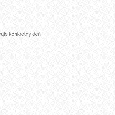
rvuje konkrétny deň