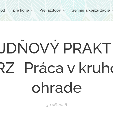
vod
pre kone
Pre jazdcov
tréning a konzultácie
JDŇOVÝ PRAKT
Z Práca v kruh
ohrade
30.06.2026