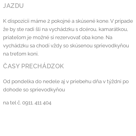
JAZDU
K dispozícii máme 2 pokojné a skúsené kone. V prípade
že by ste radi šli na vychádzku s dcérou, kamarátkou,
priateľom je možné si rezervovať oba kone. Na
vychádzku sa chodí vždy so skúsenou sprievodkyňou
na treťom koni.
ČASY PRECHÁDZOK
Od pondelka do nedele aj v priebehu dňa v týždni po
dohode so sprievodkyňou
na tel č. 0911. 411 404