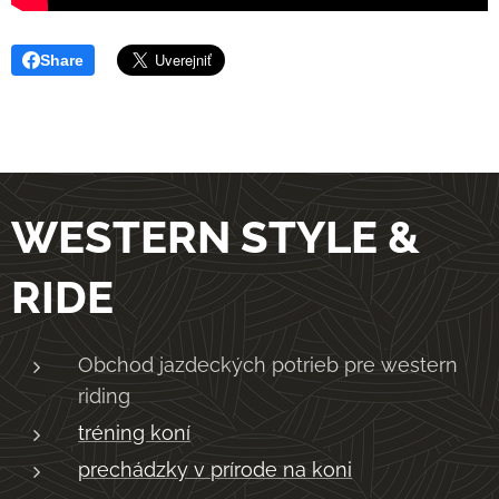
Share
WESTERN STYLE &
RIDE
Obchod jazdeckých potrieb pre western
riding
tréning koní
prechádzky v prírode na koni