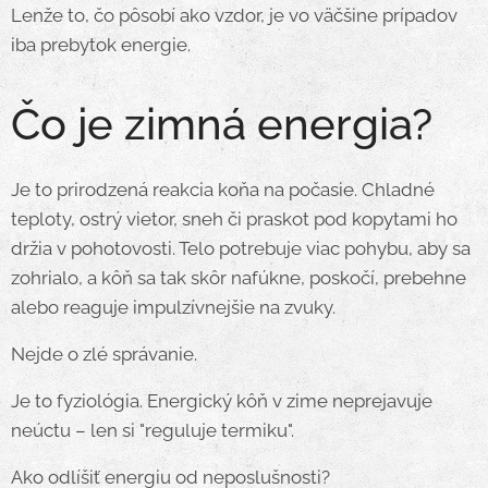
Lenže to, čo pôsobí ako vzdor, je vo väčšine prípadov
iba prebytok energie.
Čo je zimná energia?
Je to prirodzená reakcia koňa na počasie. Chladné
teploty, ostrý vietor, sneh či praskot pod kopytami ho
držia v pohotovosti. Telo potrebuje viac pohybu, aby sa
zohrialo, a kôň sa tak skôr nafúkne, poskočí, prebehne
alebo reaguje impulzívnejšie na zvuky.
Nejde o zlé správanie.
Je to fyziológia. Energický kôň v zime neprejavuje
neúctu – len si "reguluje termiku".
Ako odlíšiť energiu od neposlušnosti?