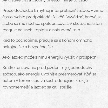
Ak ti stále dáva osobný priestor, nie je to vzdor.
Prečo dochádza k mylnej interpretácii? Jazdec v zime
často rýchlo predpokladá, že kôň "vyvádza", hnevá sa
alebo sa mu nechce spolupracovať. V skutočnosti len
reaguje na sneh, teplotu a nabudené telo.
Keď to pochopíme, pracuje sa s koňom omnoho
pokojnejšie a bezpečnejšie.
Ako jazdec môže zimnú energiu využiť v prospech?
Krátke lonžovanie pred jazdením je jednoduchý
spôsob, ako energiu uvoľniť a presmerovať. Kôň sa
potom v teréne správa sústredenejšie, krok je
rovnomernejší a jazdec sa cíti istejšie.