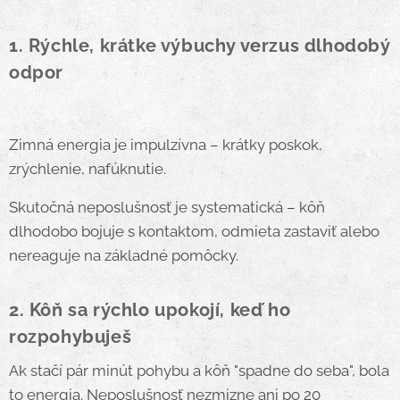
1. Rýchle, krátke výbuchy verzus dlhodobý
odpor
Zimná energia je impulzívna – krátky poskok,
zrýchlenie, nafúknutie.
Skutočná neposlušnosť je systematická – kôň
dlhodobo bojuje s kontaktom, odmieta zastaviť alebo
nereaguje na základné pomôcky.
2. Kôň sa rýchlo upokojí, keď ho
rozpohybuješ
Ak stačí pár minút pohybu a kôň "spadne do seba", bola
to energia. Neposlušnosť nezmizne ani po 20