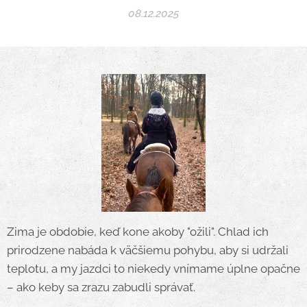
08.12.2025
Zima je obdobie, keď kone akoby "ožili". Chlad ich
prirodzene nabáda k väčšiemu pohybu, aby si udržali
teplotu, a my jazdci to niekedy vnímame úplne opačne
– ako keby sa zrazu zabudli správať.