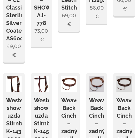
66,00
Classic
SHOW
Stitched
86,00
€
Sterling
AJ-
69,00
€
Silver
778
€
Coated
73,00
AS6006
€
49,00
€
Westernová
Westernová
Weaver
Weaver
Weaver
show
show
Back
Back
Back
uzda
uzda
Cinch
Cinch
Cinch
Stirnband
Stirnband
–
–
–
K-143
K-145
zadný
zadný
zadný