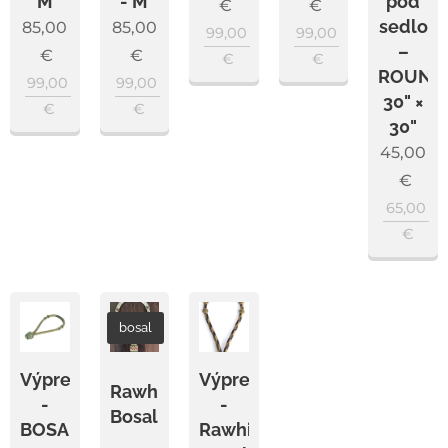
M
- M
pod
€
€
sedlo
85,00
85,00
99,00
99,00
–
€
€
€
€
ROUND
99,00
99,00
30" ×
€
€
30"
45,00
€
65,00
€
bosal
Výpredaj
Výpredaj
Rawhide
-
-
Bosal
Rawhide
BOSAL