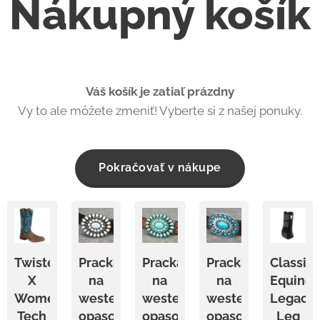
Nákupný košík
Váš košík je zatiaľ prázdny
Vy to ale môžete zmeniť! Vyberte si z našej ponuky.
Pokračovať v nákupe
Twisted
Pracka
Pracka
Pracka
Classic
X
na
na
na
Equine
Women's
westernový
westernový
westernový
Legacy
Tech
opasok
opasok
opasok
Leg