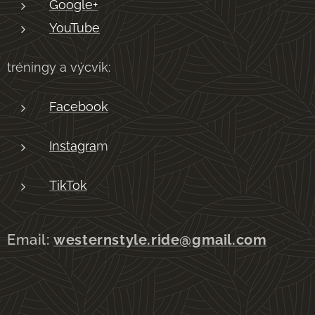
Google+
YouTube
tréningy a výcvik:
Facebook
Instagra
m
TikTok
Email:
westernstyle.ride@gmail.com