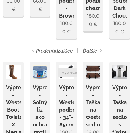
podbrušník
podbrušník
podbruš
66,00
66,00
-
chesnut
Dark
€
€
Brown
Chocola
180,0
180,0
180,0
0
€
0
€
0
€
Predchádzajúce
Ďalšie
Vypredané
Výpredaj
Výpredaj
Výpredaj
Výpredaj
Výpreda
-
-
-
-
-
Western
Soľný
Westernový
Taška
Taška
Boot
líz
podbrušník
na
na
Twisted
ako
- 34"-
westernové
sedlo
X
ochrana
85cm
sedlo
s
Men's
proti
fľašou
100,0
19,00