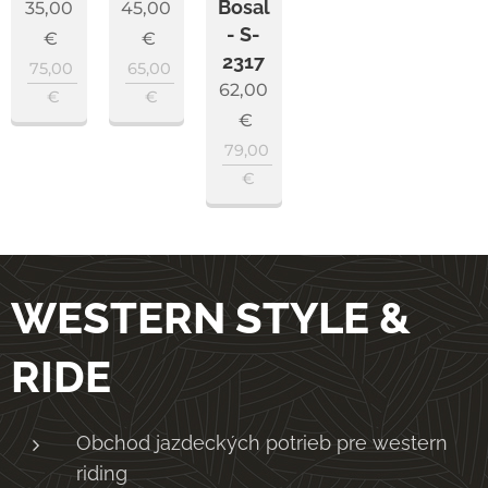
Bosal
35,00
45,00
- S-
€
€
2317
75,00
65,00
62,00
€
€
€
79,00
€
WESTERN STYLE &
RIDE
Obchod jazdeckých potrieb pre western
riding