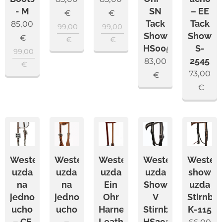
- M
SN
– EE
€
€
Tack
Tack
85,00
99,00
99,00
Show
Show
€
€
€
HS005
S-
99,00
2545
83,00
€
73,00
€
€
Westernová
Westernová
Westernová
Westernová
Wester
uzda
uzda
uzda
uzda
show
na
na
Ein
Show
uzda
jedno
jedno
Ohr
V
Stirnba
ucho
ucho
Harness
Stirnband
K-115
– CE
–
Leather
HS292