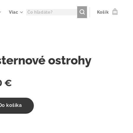
Viac
Košík
ternové ostrohy
0
€
Do košíka