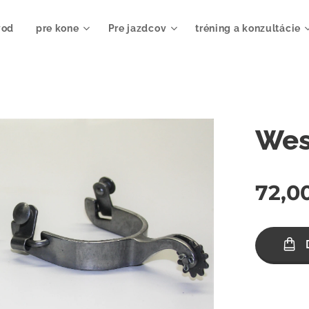
vod
pre kone
Pre jazdcov
tréning a konzultácie
Wes
72,0