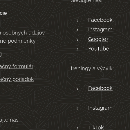
Sledujte nás:
cie
Facebook:
Instagram:
 osobných údajov
Google+
né podmienky
YouTube
g
čný formulár
tréningy a výcvik:
čný poriadok
Facebook
Instagra
m
ujte nás
TikTok