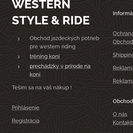
WESTERN
Informá
STYLE & RIDE
Ochrana
Obchod jazdeckých potrieb
Obchod
pre western riding
Shippin
tréning koní
prechádzky v prírode na
Reklama
koni
Reklama
Teším sa na váš nákup !
Obchod
Prihlásenie
O nás
Registrácia
Kontakt